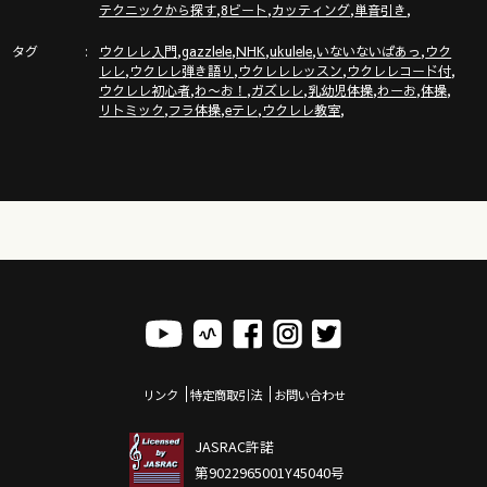
,
,
,
,
テクニックから探す
8ビート
カッティング
単音引き
タグ
,
,
,
,
,
ウクレレ入門
gazzlele
NHK
ukulele
いないないばあっ
ウク
,
,
,
,
レレ
ウクレレ弾き語り
ウクレレレッスン
ウクレレコード付
,
,
,
,
,
,
ウクレレ初心者
わ〜お！
ガズレレ
乳幼児体操
わーお
体操
,
,
,
,
リトミック
フラ体操
eテレ
ウクレレ教室
リンク
特定商取引法
お問い合わせ
JASRAC許諾
第9022965001Y45040号