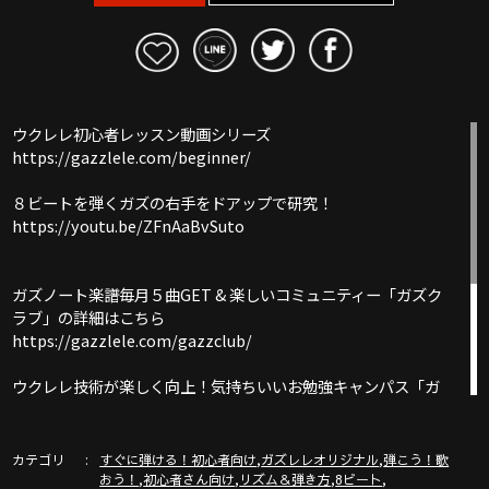
ウクレレ初心者レッスン動画シリーズ
https://gazzlele.com/beginner/
８ビートを弾くガズの右手をドアップで研究！
https://youtu.be/ZFnAaBvSuto
ガズノート楽譜毎月５曲GET & 楽しいコミュニティー「ガズク
ラブ」の詳細はこちら
https://gazzlele.com/gazzclub/
ウクレレ技術が楽しく向上！気持ちいいお勉強キャンパス「ガ
ズレレ大学」の詳細はこちら
https://www.youtube.com/channel/UCDTOqhQkKrS3K15htCakR
カテゴリ
,
,
すぐに弾ける！初心者向け
ガズレレオリジナル
弾こう！歌
【公式】ガズレレホームページ！！
,
,
,
,
おう！
初心者さん向け
リズム＆弾き方
8ビート