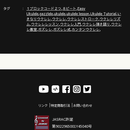
http://www.gazzlele.com/
タグ
,
,
１ブロックコード２つ
８ビート
Easy
,
,
,
,
,
Ukulele
gazzlele
ukulele
ukulele lesson
Ukulele Tutorial
い
ガズレレのアプリ「ガズレシピ」スタート！
,
,
,
きなりウクレレ
ウクレレ
ウクレレストローク
ウクレレリズ
https://gazzlele.com/gazzrecipe/
,
,
,
,
ム
ウクレレレッスン
ウクレレ入門
ウクレレ弾き語り
ウクレ
,
,
,
,
レ教室
ガズレレ
ガズレレ式
カンタンウクレレ
リンク
特定商取引法
お問い合わせ
JASRAC許諾
第9022965001Y45040号