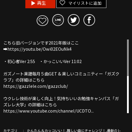
再生
マイリストに追加
こちら旧バージョンです2021年版はここ
➡︎https://youtu.be/Owi02EOuNk4
・初心者Ver 2:55 ・かっこいいVer 11:02
ガズノート楽譜毎月５曲GET & 楽しいコミュニティー「ガズク
ラブ」の詳細はこちら
https://gazzlele.com/gazzclub/
ウクレレ技術が楽しく向上！気持ちいいお勉強キャンパス「ガ
ズレレ大学」の詳細はこちら
https://www.youtube.com/channel/UCDTO...
ガズ使用中のウクレレ詳細！
https://gazzlele.com/shop
カテゴリ
,
,
かんたん＆カッコいい！
難しい曲にチャレンジ！
最新のJ-