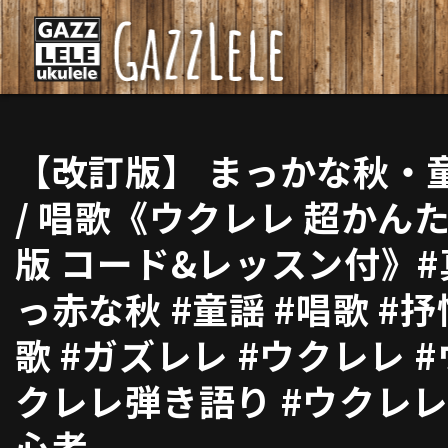
【改訂版】 まっかな秋・
/ 唱歌《ウクレレ 超かん
版 コード&レッスン付》#
っ赤な秋 #童謡 #唱歌 #抒
歌 #ガズレレ #ウクレレ #
クレレ弾き語り #ウクレ
心者