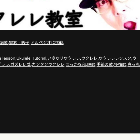
,
,
,
唱歌
家族・親子
アルペジオに挑戦
,
,
,
,
,
e lesson
Ukulele Tutorial
いきなりウクレレ
ウクレレ
ウクレレレッスン
ウ
,
,
,
,
,
,
,
ズレレ
ガズレレ式
カンタンウクレレ
まっかな秋
唱歌
季節の歌
抒情歌
真っ赤