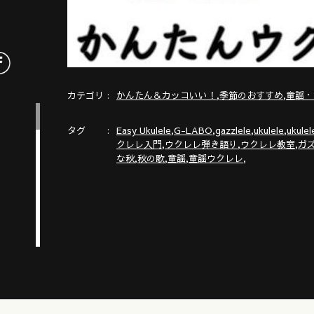
カテゴリ
,
,
かんたん＆カッコいい！
季節のおすすめ
童謡・
タグ
,
,
,
,
Easy Ukulele
G-LABO
gazzlele
ukulele
ukulel
,
,
,
クレレ入門
ウクレレ弾き語り
ウクレレ教室
ガ
,
,
,
,
な秋
秋の歌
童謡
童謡ウクレレ