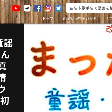
トップ
YouTube完全ガイド
ガ
童謡
たん
真
情
ウ
レ初