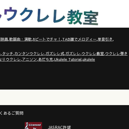
,
,
,
,
,
・映画
歌謡曲・演歌
8ビートでチャ！
TAB譜でメロディー
単音引き
,
,
,
,
,
,
ん
タッチ
カンタンウクレレ
ガズレレ式
ガズレレ
ウクレレ教室
ウクレレ弾き
,
,
,
,
なりウクレレ
アニソン
あだち充
Ukulele Tutorial
ukulele
くあるご質問
JASRAC許諾