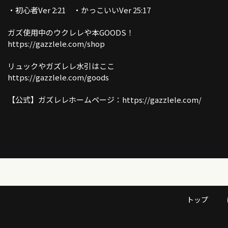
・初心者Ver 2:21 ・かっこいいVer 25:17
ガズ使用中のウクレレや本GOODS！
https://gazzlele.com/shop
リュックやガズレレ水引はここ
https://gazzlele.com/goods
【公式】ガズレレホームページ：https://gazzlele.com/
誰でも無料で聞けるガズのラジオ「ガズラジ」
https://gazzlele.com/gazzradio1/
新発売ガズレシピの本！
https://gazzlele.com/product/gazzrecipe01/
「ガズクラブ」の詳細はこちら！ガズノート楽譜毎月５曲GET &
トップ
しいコミュニティ
https://gazzlele.com/gazzclub/