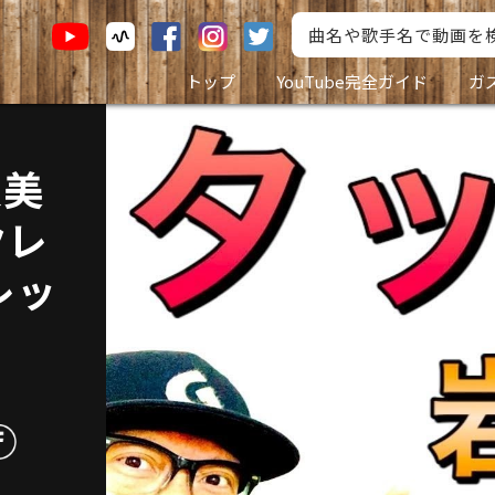
トップ
YouTube完全ガイド
ガ
良美
クレ
レッ