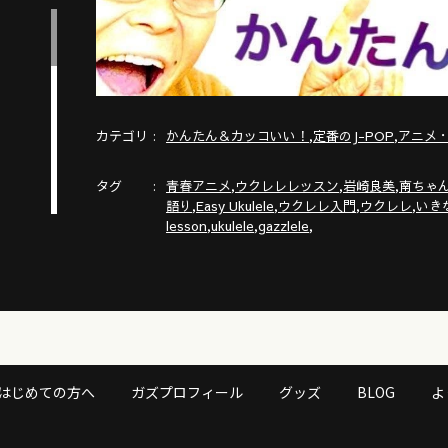
カテゴリ
,
,
かんたん＆カッコいい！
定番のJ-POP
アニメ
タグ
,
,
,
青春アニメ
ウクレレレッスン
岩崎良美
南ちゃ
,
,
,
,
語り
Easy Ukulele
ウクレレ入門
ウクレレ
いき
,
,
,
lesson
ukulele
gazzlele
 楽
はじめての方へ
ガズプロフィール
グッズ
BLOG
よ