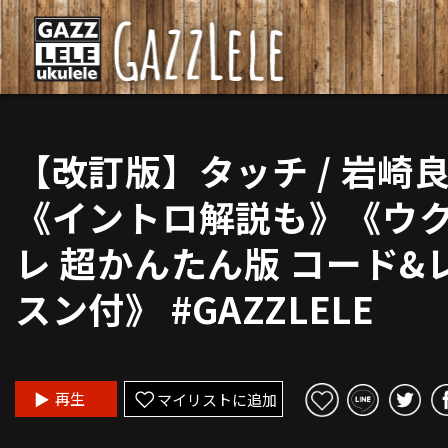
【改訂版】タッチ / 岩崎
《イントロ解説も》《ウ
レ 超かんたん版 コード&
スン付》 #GAZZLELE
再生
マイリストに追加