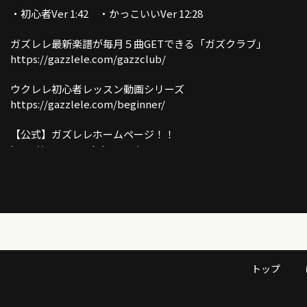
・初心者Ver 1:42 ・かっこいいVer 12:28
ガズレレ最新楽譜が毎月５曲GETできる「ガズクラブ」
https://gazzlele.com/gazzclub/
ウクレレ初心者レッスン動画シリーズ
https://gazzlele.com/beginner/
【公式】ガズレレホームページ！！
http://www.gazzlele.com/
ガズレレのアプリ「ガズレシピ」スタート！
https://gazzlele.com/gazzrecipe/
ガズのわがままウクレレ
https://gazzlele.com/wagamamaukulele/
トップ
ガズのサブチャンネル「ガズトーク！」
https://www.youtube.com/channel/UC8YUGZF76p-
GD_HKq_ZQRHA