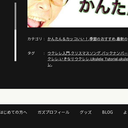
カテゴリ
,
,
かんたん＆カッコいい！
季節のおすすめ
最新の
タグ
,
,
ウクレレ入門
クリスマスソング
バックナンバー
,
,
,
クレレ
いきなりウクレレ
Ukulele Tutorial
ukule
,
レ
はじめての方へ
ガズプロフィール
グッズ
BLOG
よ