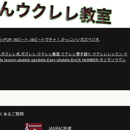
,
,
,
,
J-POP
16ビート
16ビートでチャ！
かっこいいガズペジオ
,
,
,
,
,
,
ガズレレ式
ガズレレ
ウクレレ教室
ウクレレ弾き語り
ウクレレレッスン
ウ
,
,
,
,
,
le lesson
ukulele
gazzlele
Easy Ukulele
BACK NUMBER
カンタンウクレ
くあるご質問
JASRAC許諾