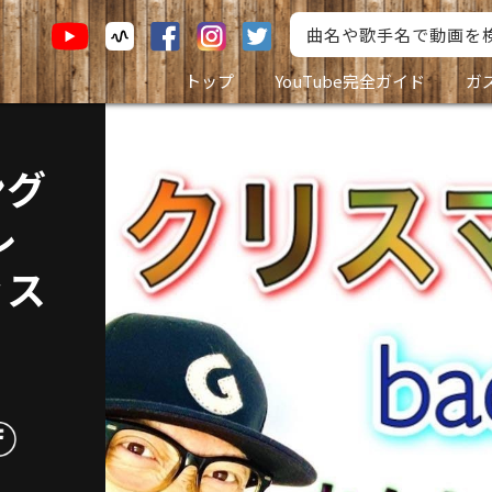
トップ
YouTube完全ガイド
ガ
グ
レ
ッス