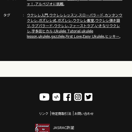
https://gazzlele.com/wagamamaukulele/
,
,
ャ！
アルペジオに挑戦
タグ
,
,
,
ガズのサブチャンネル「ガズトーク！」
ウクレレ入門
ウクレレレッスン
スローバラード
カンタンウ
,
,
,
,
クレレ
ガズレレ式
ガズレレ
ウクレレ教室
ウクレレ弾き語
https://www.youtube.com/channel/UC8YUGZF76p-
,
,
,
,
り
ラブバラード
ウクレレ
ファーストラブ
いきなりウクレ
GD_HKq_ZQRHA
,
,
,
レ
宇多田ヒカル
Ukulele Tutorial
ukulele
,
,
,
,
,
,
lesson
ukulele
gazzlele
First Love
Easy Ukulele
ヒッキー
リンク
特定商取引法
お問い合わせ
JASRAC許諾