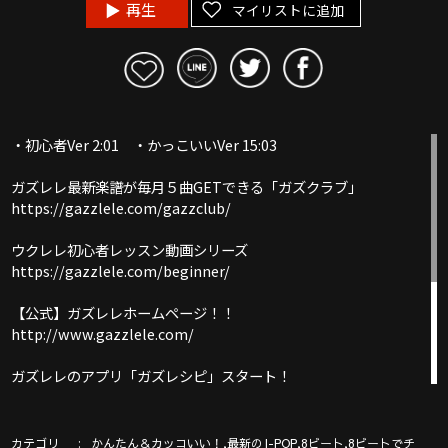
再生
マイリストに追加
・初心者Ver 2:01 ・かっこいいVer 15:03
ガズレレ最新楽譜が毎月５曲GETできる「ガズクラブ」
https://gazzlele.com/gazzclub/
ウクレレ初心者レッスン動画シリーズ
https://gazzlele.com/beginner/
【公式】ガズレレホームページ！！
http://www.gazzlele.com/
ガズレレのアプリ「ガズレシピ」スタート！
https://gazzlele.com/gazzrecipe/
ガズのわがままウクレレ
カテゴリ
,
,
,
かんたん＆カッコいい！
最新のJ-POP
8ビート
8ビートでチ