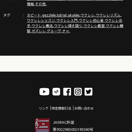
,
,
情報
その他
タグ
,
,
,
,
,
,
８ビート
gazzlele
tutrial
ukulele
ウクレレ
ウクレレリズム
,
,
,
ウクレレレッスン
ウクレレ入門
ウクレレ初心者
ウクレレ右
,
,
,
,
手
ウクレレ奏法
ウクレレ弾き語り
ウクレレ教室
ウクレレ練
,
,
,
,
習
ガズレレ
グルーヴ
チャ
リンク
特定商取引法
お問い合わせ
JASRAC許諾
第9022965001Y45040号