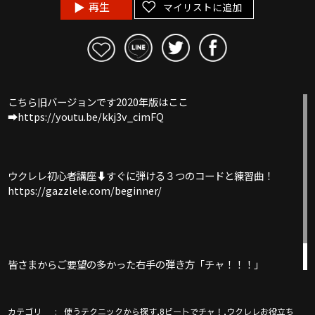
再生
マイリストに追加
こちら旧バージョンです2020年版はここ
➡︎https://youtu.be/kkj3v_cimFQ
ウクレレ初心者講座⬇︎すぐに弾ける３つのコードと練習曲！
https://gazzlele.com/beginner/
皆さまからご要望の多かった右手の弾き方「チャ！！！」
これをマスターするとタイコの要素が加わってリズム感が増し、
音楽に立体感が出てかっこよく気分よくなりますよー！
カテゴリ
,
,
使うテクニックから探す
8ビートでチャ！
ウクレレお役立ち