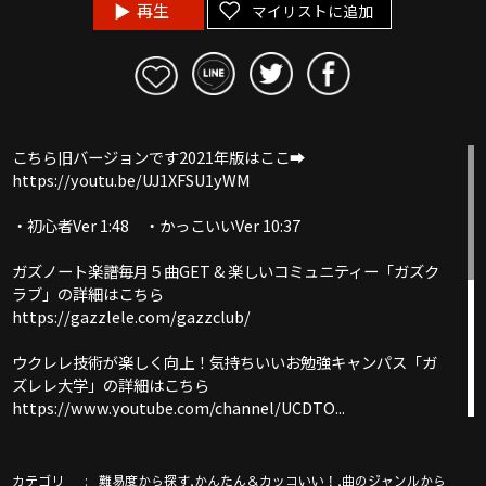
再生
マイリストに追加
こちら旧バージョンです2021年版はここ➡︎
https://youtu.be/UJ1XFSU1yWM
・初心者Ver 1:48 ・かっこいいVer 10:37
ガズノート楽譜毎月５曲GET & 楽しいコミュニティー「ガズク
ラブ」の詳細はこちら
https://gazzlele.com/gazzclub/
ウクレレ技術が楽しく向上！気持ちいいお勉強キャンパス「ガ
ズレレ大学」の詳細はこちら
https://www.youtube.com/channel/UCDTO...
ガズ使用中のウクレレ詳細！
https://gazzlele.com/shop
カテゴリ
,
,
難易度から探す
かんたん＆カッコいい！
曲のジャンルから