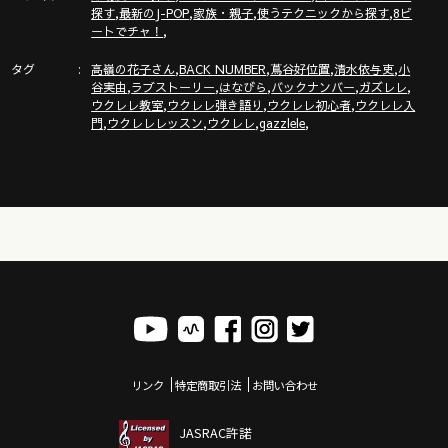
,
,
,
,
探す
最新のJ-POP
家族・親子
使うテクニックから探す
8ビ
ウクレレ初心者レッスン動画シリーズ
,
ートでチャ！
https://gazzlele.com/beginner/
タグ
,
,
,
,
高嶺の花子さん
BACK NUMBER
蔦谷好位置
清水依与吏
小
,
,
,
,
,
谷実由
ラブストーリー
はなびら
バックナンバー
ガズレレ
【公式】ガズレレホームページ！！
,
,
,
ウクレレ教室
ウクレレ弾き語り
ウクレレ初心者
ウクレレ入
http://www.gazzlele.com/
,
,
,
,
門
ウクレレレッスン
ウクレレ
gazzlele
ガズレレのアプリ「ガズレシピ」スタート！
https://gazzlele.com/gazzrecipe/
リンク
特定商取引法
お問い合わせ
JASRAC許諾