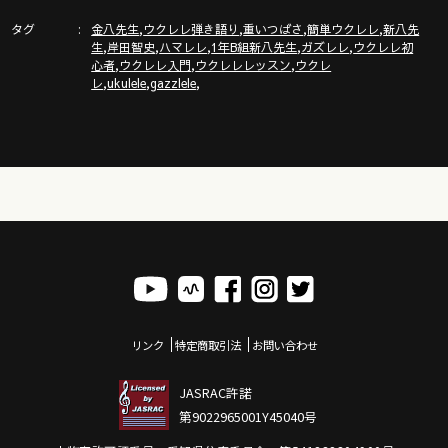
http://www.gazzlele.com/
タグ
,
,
,
,
金八先生
ウクレレ弾き語り
重いつばさ
簡単ウクレレ
新八先
,
,
,
,
,
生
岸田智史
ハマレレ
1年B組新八先生
ガズレレ
ウクレレ初
,
,
,
心者
ウクレレ入門
ウクレレレッスン
ウクレ
「ガズトーク！」新チャンネルURL
,
,
,
レ
ukulele
gazzlele
https://www.youtube.com/channel/UC8YUGZF76p-
GD_HKq_ZQRHA
ガズレレ歌本
http://www.gazzlele.com/book
リンク
特定商取引法
お問い合わせ
JASRAC許諾
第9022965001Y45040号