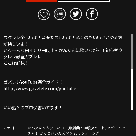
ウクレレ楽しいよ！音楽たのしいよ！聴くのもいいけどやる方
が楽しいよ！
いろーんな曲４００曲以上をかんたんに歌いながら！初心者ウ
クレレ教室ガズレレ
ここは必見！
ガズレレYouTube完全ガイド！
http://www.gazzlele.com/youtube
いい話？のブログ書いてます！
http://ameblo.jp/gazzlele
カテゴリ
,
,
,
かんたん＆カッコいい！
歌謡曲・演歌
8ビート
16ビートで
ガズレレホームページ
,
,
,
チャ！
かっこいいガズペジオ
カッティング