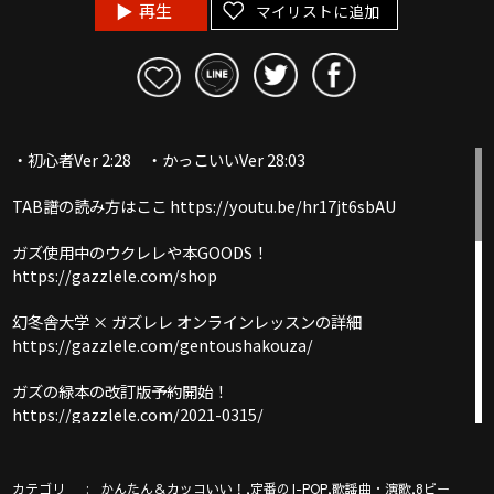
再生
マイリストに追加
・初心者Ver 2:28 ・かっこいいVer 28:03
TAB譜の読み方はここ https://youtu.be/hr17jt6sbAU
ガズ使用中のウクレレや本GOODS！
https://gazzlele.com/shop
幻冬舎大学 × ガズレレ オンラインレッスンの詳細
https://gazzlele.com/gentoushakouza/
ガズの緑本の改訂版予約開始！
https://gazzlele.com/2021-0315/
【公式】ガズレレホームページ：http://www.gazzlele.com/
カテゴリ
,
,
,
かんたん＆カッコいい！
定番のJ-POP
歌謡曲・演歌
8ビー