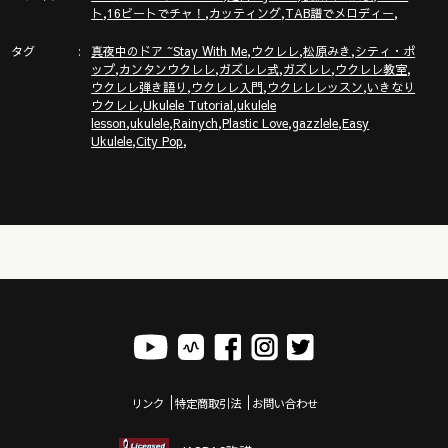
新発売ガズレシピの本！
,
,
,
,
ト
16ビートでチャ！
カッティング
TAB譜でメロディー
https://gazzlele.com/product/gazzrecipe01/
タグ
,
,
,
真夜中のドア ~Stay With Me
ウクレレ
松原みき
シティ・ポ
,
,
,
,
,
ップ
カンタンウクレレ
ガズレレ式
ガズレレ
ウクレレ教室
ガズノート楽譜毎月５曲GET & 楽しいコミュニティー「ガズク
,
,
,
ウクレレ弾き語り
ウクレレ入門
ウクレレレッスン
いきなり
ラブ」の詳細はこちら
,
,
ウクレレ
Ukulele Tutorial
ukulele
https://gazzlele.com/gazzclub/
,
,
,
,
,
lesson
ukulele
Rainych
Plastic Love
gazzlele
Easy
,
,
Ukulele
City Pop
ウクレレ技術が楽しく向上！気持ちいいお勉強キャンパス「ガ
ズレレ大学」の詳細はこちら
https://www.youtube.com/channel/UCDTOqhQkKrS3K15htCakR
ガズのサブチャンネル「ガズノイエ」
https://www.youtube.com/channel/UC8YUGZF76p-
GD_HKq_ZQRHA
ウクレレ初心者レッスン動画シリーズ
https://gazzlele.com/beginner/
ガズレレのアプリ「ガズレシピ」
リンク
特定商取引法
お問い合わせ
https://gazzlele.com/gazzrecipe/