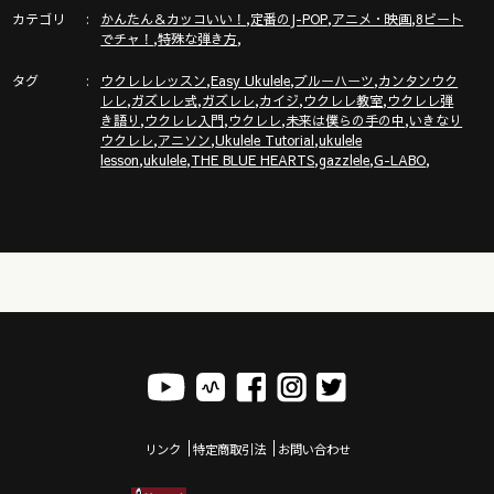
無料イベント開催》
カテゴリ
,
,
,
かんたん＆カッコいい！
定番のJ-POP
アニメ・映画
8ビート
https://gazzlele.com/2023-0614/
,
,
でチャ！
特殊な弾き方
タグ
,
,
,
ウクレレレッスン
Easy Ukulele
ブルーハーツ
カンタンウク
,
,
,
,
,
レレ
ガズレレ式
ガズレレ
カイジ
ウクレレ教室
ウクレレ弾
,
,
,
,
き語り
ウクレレ入門
ウクレレ
未来は僕らの手の中
いきなり
ガズのウクレレたちの詳細はここ
,
,
,
ウクレレ
アニソン
Ukulele Tutorial
ukulele
https://gazzlele.com/shop/
,
,
,
,
,
lesson
ukulele
THE BLUE HEARTS
gazzlele
G-LABO
GAZZの曲「あるく」ミュージックビデオ公開
https://youtu.be/YhDjNXN1Yc8
Amazonにて大好評販売中「ガズのはじめてウクレレ」
https://amzn.asia/d/cW6iLgS
リンク
特定商取引法
お問い合わせ
ウクレレを０から始めるにはここから！ガズレレ式かんたんウ