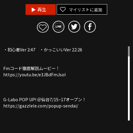
再生
マイリストに追加
・初心者Ver 2:47 ・かっこいいVer 22:26
Fmコード徹底解説ムービー！
https://youtu.be/e3JBdFmJsoI
G-Labo POP UP! ＠仙台7/15~17オープン！
https://gazzlele.com/popup-sendai/
《ガズの新刊予約開始＋博多＆渋谷のHMV&BOOKSで出版記念