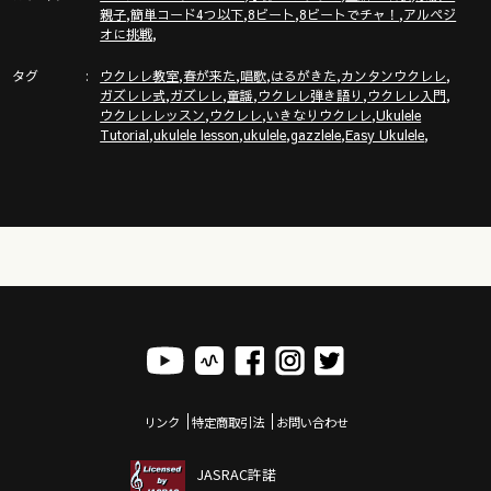
ズレレ大学」の詳細はこちら
,
,
,
,
親子
簡単コード4つ以下
8ビート
8ビートでチャ！
アルペジ
https://www.youtube.com/channel/UCDTOqhQkKrS3K15htCakR
,
オに挑戦
タグ
,
,
,
,
,
ウクレレ教室
春が来た
唱歌
はるがきた
カンタンウクレレ
ガズのサブチャンネル「ガズノイエ」
,
,
,
,
,
ガズレレ式
ガズレレ
童謡
ウクレレ弾き語り
ウクレレ入門
https://www.youtube.com/channel/UC8YUGZF76p-
,
,
,
ウクレレレッスン
ウクレレ
いきなりウクレレ
Ukulele
GD_HKq_ZQRHA
,
,
,
,
,
Tutorial
ukulele lesson
ukulele
gazzlele
Easy Ukulele
ウクレレ初心者レッスン動画シリーズ
https://gazzlele.com/beginner/
ガズレレのアプリ「ガズレシピ」
https://gazzlele.com/gazzrecipe/
リンク
特定商取引法
お問い合わせ
JASRAC許諾