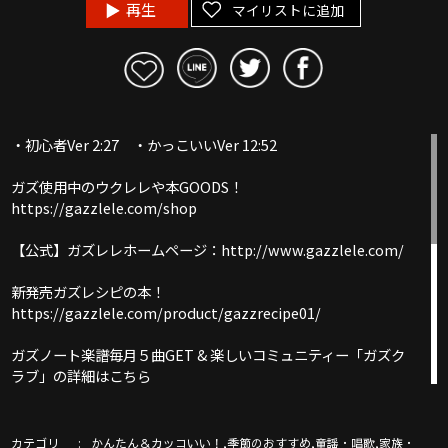
再生
マイリストに追加
・初心者Ver 2:27 ・かっこいいVer 12:52
ガズ使用中のウクレレや本GOODS！
https://gazzlele.com/shop
【公式】ガズレレホームページ：http://www.gazzlele.com/
新発売ガズレシピの本！
https://gazzlele.com/product/gazzrecipe01/
ガズノート楽譜毎月５曲GET & 楽しいコミュニティー「ガズク
ラブ」の詳細はこちら
https://gazzlele.com/gazzclub/
ウクレレ技術が楽しく向上！気持ちいいお勉強キャンパス「ガ
カテゴリ
,
,
,
かんたん＆カッコいい！
季節のおすすめ
童謡・唱歌
家族・