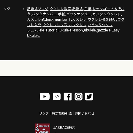
タグ
,
,
,
,
結婚式ソング
ウクレレ教室
結婚式
手紙
レッツゴーさあ行こ
,
,
,
,
う
バンクナンバー 手紙
バックナンバー
カンタンウクレレ
,
,
,
,
ガズレレ式
back number【
ガズレレ
ウクレレ弾き語り
ウク
,
,
,
レレ入門
ウクレレレッスン
ウクレレ
いきなりウクレ
,
,
,
,
,
レ
Ukulele Tutorial
ukulele lesson
ukulele
gazzlele
Easy
,
Ukulele
リンク
特定商取引法
お問い合わせ
JASRAC許諾