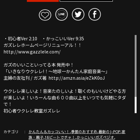
・初心者Ver 2:10 ・かっこいいVer 9:35
ガズレレホームページリニューアル！！
http://www.gazzlele.com/
ガズのいいこといってる本 発売中！
「いきなりウクレレ!！〜地球一かんたん家庭音楽〜」
主婦の友社刊 / ガズ著 http://amzn.asia/eZkK0oJ
ウクレレ楽しいよ！音楽たのしいよ！聴くのもいいけどやる方
が楽しいよ！いろーんな曲６００曲以上をいつでも気軽にタダ
で！
初心者ウクレレ教室ガズレレ
ここは必見！ガズレレYouTube完全ガイド！
http://www.gazzlele.com/youtube
カテゴリ
,
,
,
かんたん＆カッコいい！
季節のおすすめ
最新のJ-POP
家
,
,
,
族・親子
16ビートでチャ！
かっこいいガズペジオ