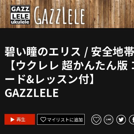
碧い瞳のエリス / 安全地
【ウクレレ 超かんたん版 
ード&レッスン付】
GAZZLELE
再生
マイリストに追加