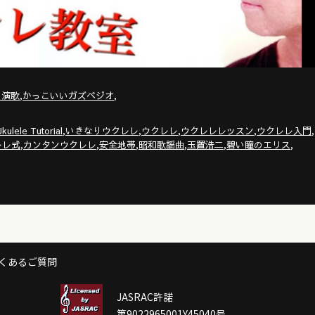
,
,
・演歌
かっこいいガズペジオ
,
,
,
,
,
kulele Tutorial
いきなりウクレレ
ウクレレ
ウクレレレッスン
ウクレレ入門
,
,
,
,
,
,
レレ式
カンタンウクレレ
安全地帯
昭和歌謡曲
玉置浩二
碧い瞳のエリス
くあるご質問
JASRAC許諾
第9022965001Y45040号