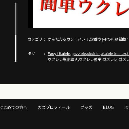
カテゴリ
,
,
かんたん＆カッコいい！
定番のJ-POP
歌謡曲
タグ
,
,
,
,
Easy Ukulele
gazzlele
ukulele
ukulele lesson
U
,
,
,
ウクレレ弾き語り
ウクレレ教室
ガズレレ
ガズ
はじめての方へ
ガズプロフィール
グッズ
BLOG
よ