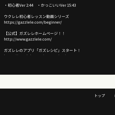
・初心者Ver 2:44 ・かっこいいVer 15:43
ウクレレ初心者レッスン動画シリーズ
https://gazzlele.com/beginner/
【公式】ガズレレホームページ！！
http://www.gazzlele.com/
ガズレレのアプリ「ガズレシピ」スタート！
https://gazzlele.com/gazzrecipe/
ガズのわがままウクレレ
https://gazzlele.com/wagamamaukulele/
ガズのサブチャンネル「ガズトーク！」
https://www.youtube.com/channel/UC8YUGZF76p-
GD_HKq_ZQRHA
トップ