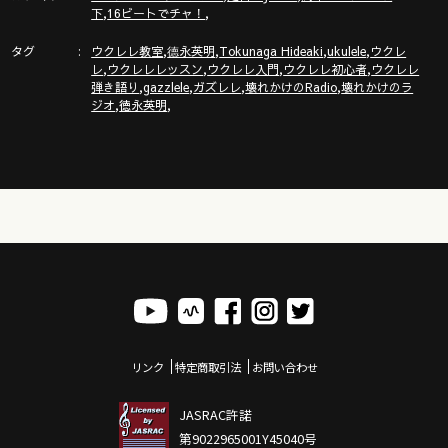
,
,
下
16ビートでチャ！
タグ
,
,
,
,
ウクレレ教室
德永英明
Tokunaga Hideaki
ukulele
ウクレ
,
,
,
,
レ
ウクレレレッスン
ウクレレ入門
ウクレレ初心者
ウクレレ
,
,
,
,
弾き語り
gazzlele
ガズレレ
壊れかけのRadio
壊れかけのラ
,
,
ジオ
徳永英明
リンク
特定商取引法
お問い合わせ
JASRAC許諾
第9022965001Y45040号