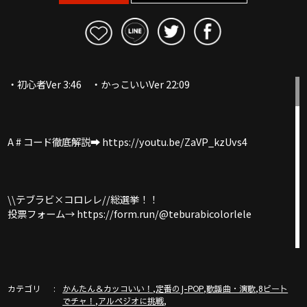
・初心者Ver 3:46 ・かっこいいVer 22:09
A # コード徹底解説➡︎ https://youtu.be/ZaVP_kzUvs4
\\テブラビ×コロレレ//総選挙！！
投票フォーム→ https://form.run/@teburabicolorlele
G-Laboウクレレ公式サイト https://www.g-labo.jp/
カテゴリ
,
,
,
かんたん＆カッコいい！
定番のJ-POP
歌謡曲・演歌
8ビート
,
,
でチャ！
アルペジオに挑戦