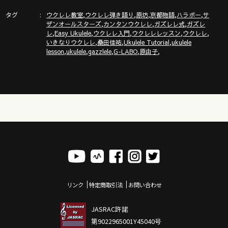
タグ
,
,
,
,
,
▶︎▶︎新発売！200曲のガズ楽譜ハンディー版③よろしく〜
ウクレレ教室
ウクレレ弾き語り
原坊
京都物語
ハラボー
サ
,
,
,
ザンオールスターズ
カンタンウクレレ
ガズレレ式
ガズレ
https://www.rittor-
,
,
,
,
,
レ
Easy Ukulele
ウクレレ入門
ウクレレレッスン
ウクレレ
music.co.jp/product/detail/3125317119/index.php
,
,
,
いきなりウクレレ
桑田佳祐
Ukulele Tutorial
ukulele
,
,
,
,
,
lesson
ukulele
gazzlele
G-LABO
原由子
◾️◾️ウクレレを０から始めるにはここから◾️◾️
◾️ https://gazzlele.com/beginner/ ◾️
◾️◾️ガズレレ式かんたんウクレレプログラム◾️◾️
リンク
特定商取引法
お問い合わせ
ガズレレオリジナルストラップ・水引・Tシャツ・トートなどは
ココ
https://gazzleleshop.thebase.in/
JASRAC許諾
第9022965001Y45040号