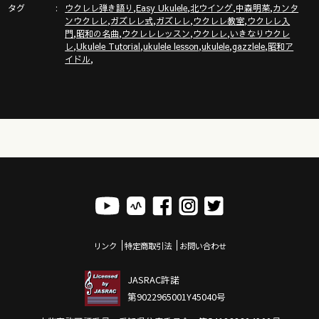
「ガズクラブ」の詳細はこちら！ガズノート楽譜毎月５曲GET
タグ
,
,
,
,
ウクレレ弾き語り
Easy Ukulele
北ウイング
中森明菜
カンタ
,
,
,
,
& 楽しいコミュニティ
ンウクレレ
ガズレレ式
ガズレレ
ウクレレ教室
ウクレレ入
,
,
,
,
門
昭和の名曲
ウクレレレッスン
ウクレレ
いきなりウクレ
https://gazzlele.com/gazzclub/
,
,
,
,
,
レ
Ukulele Tutorial
ukulele lesson
ukulele
gazzlele
昭和ア
,
イドル
「ガズレレ大学」の詳細はこちら！ウクレレ技術が楽しく向
上！毎週２回GAZZと生配信で！
https://www.youtube.com/channel/UCDTOqhQkKrS3K15htCakR
ウクレレ初心者レッスン動画シリーズ
https://gazzlele.com/beginner/
ガズレレのアプリ「ガズレシピ」
https://gazzlele.com/gazzrecipe/
ガズレレスタイルでピアノを演奏！？ガズピアノYouTube
https://www.youtube.com/channel/UCxWS5JjEs6Su9pQEX6Fpx
リンク
特定商取引法
お問い合わせ
JASRAC許諾
第9022965001Y45040号