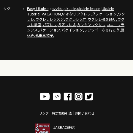
タグ
,
,
,
,
Easy Ukulele
gazzlele
ukulele
ukulele lesson
Ukulele
,
,
,
,
Tutorial
VACATION
いきなりウクレレ
ヴァケーション
ウク
,
,
,
,
レレ
ウクレレレッスン
ウクレレ入門
ウクレレ弾き語り
ウク
,
,
,
,
レレ教室
ガズレレ
ガズレレ式
カンタンウクレレ
コニーフラ
,
,
,
,
ンシス
バケーション
バケイション
レッツゴーさあ行こう
夏
,
,
休み
弘田三枝子
リンク
特定商取引法
お問い合わせ
JASRAC許諾