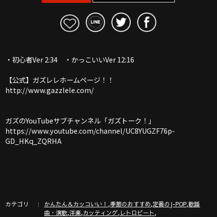
・初心者Ver 2:34 ・かっこいいVer 12:16
【公式】ガズレレホームページ！！
http://www.gazzlele.com/
ガズのYouTubeサブチャンネル「ガズトーク！」
https://www.youtube.com/channel/UC8YUGZF76p-
GD_HKq_ZQRHA
カテゴリ
,
,
,
かんたん＆カッコいい！
季節のおすすめ
定番のJ-POP
歌謡
,
,
,
,
曲・演歌
洋楽
カッティング
レトロビート