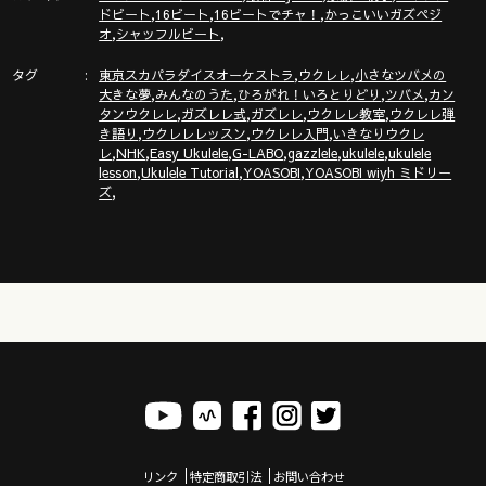
誰でも無料で聞けるガズのラジオ「ガズラジ」@stand fm
,
,
,
ドビート
16ビート
16ビートでチャ！
かっこいいガズペジ
https://stand.fm/channels/60860abaeeca46c0abea2da6
,
,
オ
シャッフルビート
タグ
,
,
東京スカパラダイスオーケストラ
ウクレレ
小さなツバメの
新発売ガズレシピの本！
,
,
,
,
大きな夢
みんなのうた
ひろがれ！いろとりどり
ツバメ
カン
https://gazzlele.com/product/gazzrecipe01/
,
,
,
,
タンウクレレ
ガズレレ式
ガズレレ
ウクレレ教室
ウクレレ弾
,
,
,
き語り
ウクレレレッスン
ウクレレ入門
いきなりウクレ
「ガズクラブ」の詳細はこちら！ガズノート楽譜毎月５曲GET
,
,
,
,
,
,
レ
NHK
Easy Ukulele
G-LABO
gazzlele
ukulele
ukulele
& 楽しいコミュニティ
,
,
,
lesson
Ukulele Tutorial
YOASOBI
YOASOBI wiyh ミドリー
,
https://gazzlele.com/gazzclub/
ズ
「ガズレレ大学」の詳細はこちら！ウクレレ技術が楽しく向
上！毎週２回GAZZと生配信で！
https://www.youtube.com/channel/UCDTOqhQkKrS3K15htCakR
ウクレレ初心者レッスン動画シリーズ
https://gazzlele.com/beginner/
ガズレレのアプリ「ガズレシピ」
https://gazzlele.com/gazzrecipe/
ガズレレスタイルでピアノを演奏！？ガズピアノYouTube
リンク
特定商取引法
お問い合わせ