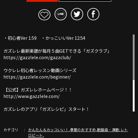
・初心者Ver 1:59 ・かっこいいVer 12:54
ガズレレ最新楽譜が毎月５曲GETできる「ガズクラブ」
https://gazzlele.com/gazzclub/
ウクレレ初心者レッスン動画シリーズ
https://gazzlele.com/beginner/
【公式】ガズレレホームページ！！
http://www.gazzlele.com/
ガズレレのアプリ「ガズレシピ」スタート！
https://gazzlele.com/gazzrecipe/
ガズのわがままウクレレ
カテゴリ
,
,
,
かんたん＆カッコいい！
季節のおすすめ
歌謡曲・演歌
レト
https://gazzlele.com/wagamamaukulele/
,
ロビート