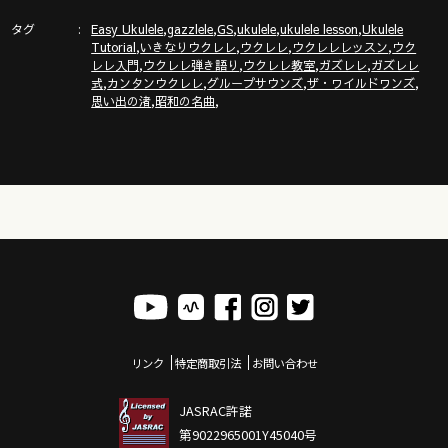
タグ
,
,
,
,
,
ガズのサブチャンネル「ガズトーク！」
Easy Ukulele
gazzlele
GS
ukulele
ukulele lesson
Ukulele
,
,
,
,
Tutorial
いきなりウクレレ
ウクレレ
ウクレレレッスン
ウク
https://www.youtube.com/channel/UC8YUGZF76p-
,
,
,
,
レレ入門
ウクレレ弾き語り
ウクレレ教室
ガズレレ
ガズレレ
GD_HKq_ZQRHA
,
,
,
,
式
カンタンウクレレ
グループサウンズ
ザ・ワイルドワンズ
,
,
思い出の渚
昭和の名曲
リンク
特定商取引法
お問い合わせ
JASRAC許諾
第9022965001Y45040号