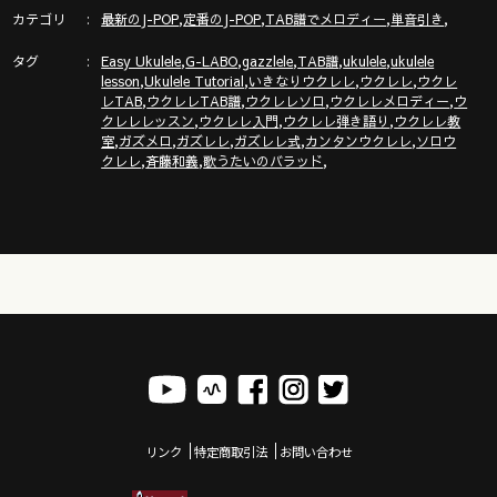
ウクレレ専用アンプ「 G_BOX」使い方&注意点完全ガイド！
カテゴリ
,
,
,
,
最新のJ-POP
定番のJ-POP
TAB譜でメロディー
単音引き
https://youtu.be/2ay-yQgnNEw
タグ
,
,
,
,
,
Easy Ukulele
G-LABO
gazzlele
TAB譜
ukulele
ukulele
,
,
,
,
lesson
Ukulele Tutorial
いきなりウクレレ
ウクレレ
ウクレ
,
,
,
,
レTAB
ウクレレTAB譜
ウクレレソロ
ウクレレメロディー
ウ
●【ガズメロ】のページ
,
,
,
クレレレッスン
ウクレレ入門
ウクレレ弾き語り
ウクレレ教
https://gazzlele.com/g-solid/
,
,
,
,
,
室
ガズメロ
ガズレレ
ガズレレ式
カンタンウクレレ
ソロウ
,
,
,
クレレ
斉藤和義
歌うたいのバラッド
▶︎▶︎▶︎【ガズレレ新刊楽譜】
メロディも弾き語りも楽しめるガズレレ流ハイブリッド楽譜予約
開始！
『みんな弾こう！かんたんウクレレ・メロディ』
https://gazzlele.com/ukulelemelody/
▶︎▶︎▶︎G-Laboウクレレ新サイトOPEN!!!
https://www.g-labo.jp/
リンク
特定商取引法
お問い合わせ