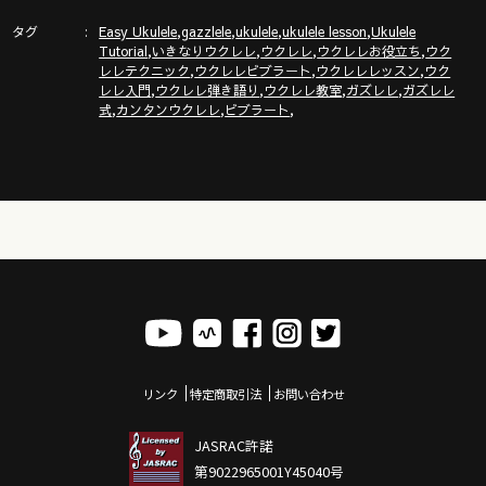
タグ
,
,
,
,
新発売ガズレシピの本！
Easy Ukulele
gazzlele
ukulele
ukulele lesson
Ukulele
,
,
,
,
Tutorial
いきなりウクレレ
ウクレレ
ウクレレお役立ち
ウク
https://gazzlele.com/product/gazzrecipe01/
,
,
,
レレテクニック
ウクレレビブラート
ウクレレレッスン
ウク
,
,
,
,
レレ入門
ウクレレ弾き語り
ウクレレ教室
ガズレレ
ガズレレ
「ガズクラブ」の詳細はこちら！ガズノート楽譜毎月５曲GET
,
,
,
式
カンタンウクレレ
ビブラート
& 楽しいコミュニティ
https://gazzlele.com/gazzclub/
「ガズレレ大学」の詳細はこちら！ウクレレ技術が楽しく向
上！気持ちいいお勉強キャンパス
https://www.youtube.com/channel/UCDTOqhQkKrS3K15htCakR
ガズのサブチャンネル「ガズノイエ」
https://www.youtube.com/channel/UC8YUGZF76p-
GD_HKq_ZQRHA
ウクレレ初心者レッスン動画シリーズ
リンク
特定商取引法
お問い合わせ
https://gazzlele.com/beginner/
ガズレレのアプリ「ガズレシピ」
JASRAC許諾
https://gazzlele.com/gazzrecipe/
第9022965001Y45040号