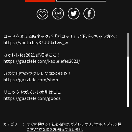
コードを変える時ネックが「ガコッ！」と下がっちゃう方へ！
https://youtu.be/37UUUx1ws_w
カオレレfes2021 詳細はここ！
https://gazzlele.com/kaolelefes2021/
ガズ使用中のウクレレや本GOODS！
https://gazzlele.com/shop
リュックやガズレレ水引はここ
https://gazzlele.com/goods
【公式】ガズレレホームページ：https://gazzlele.com/
誰でも無料で聞けるガズのラジオ「ガズラジ」
カテゴリ
,
,
すぐに弾ける！初心者向け
ガズレレオリジナル
リズム＆弾
https://gazzlele.com/gazzradio1/
,
,
,
き方
特殊な弾き方
知ってると便利