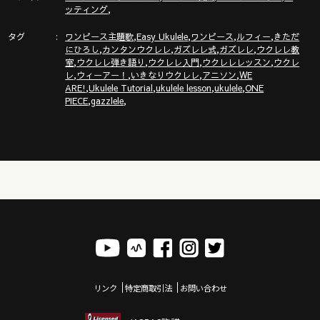
https://gazzlele.com/wagamamaukulele/
,
ッティング
タグ
,
,
,
,
ガズのサブチャンネル「ガズトーク！」
ワンピース主題歌
Easy Ukulele
ワンピース
ルフィー
きただ
,
,
,
,
にひろし
カンタンウクレレ
ガズレレ式
ガズレレ
ウクレレ教
https://www.youtube.com/channel/UC8YUGZF76p-
,
,
,
,
室
ウクレレ弾き語り
ウクレレ入門
ウクレレレッスン
ウクレ
GD_HKq_ZQRHA
,
,
,
,
レ
ウィーアー！
いきなりウクレレ
アニソン
WE
,
,
,
,
ARE!
Ukulele Tutorial
ukulele lesson
ukulele
ONE
,
,
PIECE
gazzlele
リンク
特定商取引法
お問い合わせ