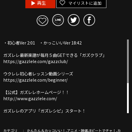
再生
マイリストに追加
・初心者Ver 2:01 ・かっこいいVer 18:42
ガズレレ最新楽譜が毎月５曲GETできる「ガズクラブ」
https://gazzlele.com/gazzclub/
ウクレレ初心者レッスン動画シリーズ
https://gazzlele.com/beginner/
【公式】ガズレレホームページ！！
http://www.gazzlele.com/
ガズレレのアプリ「ガズレシピ」スタート！
https://gazzlele.com/gazzrecipe/
ガズのわがままウクレレ
カテゴリ
,
,
,
かんたん＆カッコいい！
アニメ・映画
8ビートでチャ！
カ