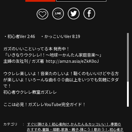
・初心者Ver 2:46 ・かっこいいVer 8:19
ガズのいいこといってる本 発売中！
「いきなりウクレレ!！〜地球一かんたん家庭音楽〜」
主婦の友社刊 / ガズ著 http://amzn.asia/eZkK0oJ
ウクレレ楽しいよ！音楽たのしいよ！聴くのもいいけどやる方
が楽しいよ！いろーんな曲６００曲以上をいつでも気軽にタダ
で！
初心者ウクレレ教室ガズレレ
ここは必見！ガズレレYouTube完全ガイド！
http://www.gazzlele.com/youtube
カテゴリ
,
,
すぐに弾ける！初心者向け
かんたん＆カッコいい！
季節の
,
,
,
,
おすすめ
童謡・唱歌
家族・親子
弾こう！歌おう！
初心者さ