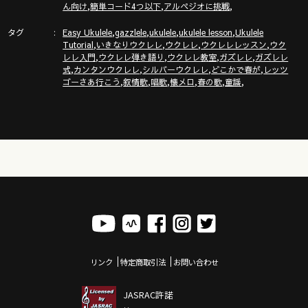
ガズレレホームページ
,
,
,
ん向け
簡単コード4つ以下
アルペジオに挑戦
http://www.gazzlele.com/
タグ
,
,
,
,
Easy Ukulele
gazzlele
ukulele
ukulele lesson
Ukulele
,
,
,
,
Tutorial
いきなりウクレレ
ウクレレ
ウクレレレッスン
ウク
,
,
,
,
レレ入門
ウクレレ弾き語り
ウクレレ教室
ガズレレ
ガズレレ
,
,
,
,
式
カンタンウクレレ
シルバーウクレレ
どこかで春が
レッツ
,
,
,
,
,
,
ゴーさあ行こう
叙情歌
唱歌
懐メロ
春の歌
童謡
リンク
特定商取引法
お問い合わせ
JASRAC許諾