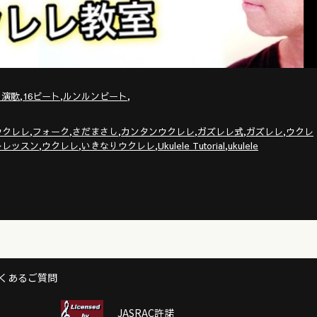
,
,
,
・演歌
16ビート
ルンルンビート
,
,
,
,
,
,
ウクレレ
フォーク
さだまさし
カンタンウクレレ
ガズレレ式
ガズレレ
ウクレ
,
,
,
,
レレッスン
ウクレレ
いきなりウクレレ
Ukulele Tutorial
ukulele
くあるご質問
JASRAC許諾