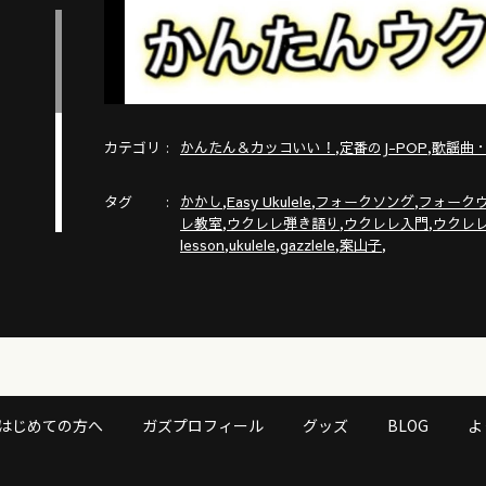
カテゴリ
,
,
かんたん＆カッコいい！
定番のJ-POP
歌謡曲
タグ
,
,
,
かかし
Easy Ukulele
フォークソング
フォーク
,
,
,
レ教室
ウクレレ弾き語り
ウクレレ入門
ウクレ
,
,
,
,
lesson
ukulele
gazzlele
案山子
はじめての方へ
ガズプロフィール
グッズ
BLOG
よ