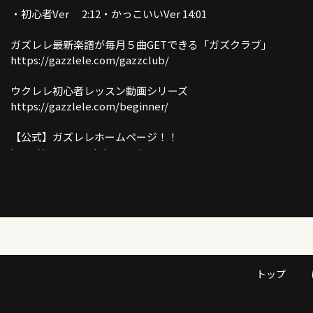
・初心者Ver 2:12・かっこいいVer 14:01
ガズレレ最新楽譜が毎月５曲GETできる「ガズクラブ」
https://gazzlele.com/gazzclub/
ウクレレ初心者レッスン動画シリーズ
https://gazzlele.com/beginner/
【公式】ガズレレホームページ！！
http://www.gazzlele.com/
ガズレレのアプリ「ガズレシピ」スタート！
https://gazzlele.com/gazzrecipe/
ガズのわがままウクレレ
https://gazzlele.com/wagamamaukulele/
トップ
ガズのサブチャンネル「ガズトーク！」
https://www.youtube.com/channel/UC8YUGZF76p-
GD_HKq_ZQRHA