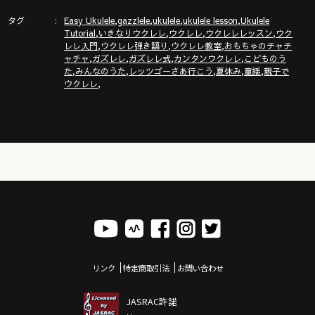
タグ
,
,
,
,
Easy Ukulele
gazzlele
ukulele
ukulele lesson
Ukulele
,
,
,
,
Tutorial
いきなりウクレレ
ウクレレ
ウクレレレッスン
ウク
,
,
,
レレ入門
ウクレレ弾き語り
ウクレレ教室
おもちゃのチャチ
,
,
,
,
ャチャ
ガズレレ
ガズレレ式
カンタンウクレレ
こどものう
,
,
,
,
,
た
みんなのうた
レッツゴーさあ行こう
夏休み
童謡
親子で
,
ウクレレ
リンク
特定商取引法
お問い合わせ
JASRAC許諾