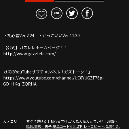
・初心者Ver 2:24 ・かっこいいVer 11:39
【公式】ガズレレホームページ！！
http://www.gazzlele.com/
ガズのYouTubeサブチャンネル「ガズトーク！」
https://www.youtube.com/channel/UC8YUGZF76p-
GD_HKq_ZQRHA
カテゴリ
,
,
すぐに弾ける！初心者向け
かんたん＆カッコいい！
童謡・
,
,
,
,
,
唱歌
家族・親子
簡単コード4つ以下
レトロビート
単音引き