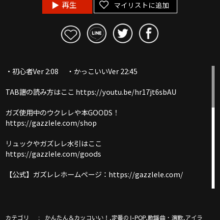
再生
マイリストに追加
・初心者Ver 2:08 ・かっこいいVer 22:45
TAB譜の読み方はここ https://youtu.be/hr17jt6sbAU
ガズ使用中のウクレレや本GOODS！
https://gazzlele.com/shop
リュックやガズレレ水引はここ
https://gazzlele.com/goods
【公式】ガズレレホームページ：https://gazzlele.com/
誰でも無料で聞けるガズのラジオ「ガズラジ」
https://gazzlele.com/gazzradio1/
カテゴリ
,
,
,
かんたん＆カッコいい！
定番のJ-POP
歌謡曲・演歌
アイラ