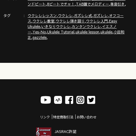
新発売ガズレシピの本！
,
,
,
,
ンドビート
8ビートでチャ！
TAB譜でメロディー
単音引き
https://gazzlele.com/product/gazzrecipe01/
タグ
,
,
,
,
ウクレレレッスン
ウクレレ
ガズレレ式
ガズレレ
オフコー
,
,
,
,
ス
ウクレレ教室
ウクレレ弾き語り
ウクレレ入門
Easy
「ガズクラブ」の詳細はこちら！ガズノート楽譜毎月５曲GET
,
,
,
Ukulele
いきなりウクレレ
カンタンウクレレ
イエスノ
& 楽しいコミュニティ
,
,
,
,
,
ー
Yes-No
Ukulele Tutorial
ukulele lesson
ukulele
小田和
https://gazzlele.com/gazzclub/
,
,
正
gazzlele
「ガズレレ大学」の詳細はこちら！ウクレレ技術が楽しく向
上！毎週２回GAZZと生配信で！
https://www.youtube.com/channel/UCDTOqhQkKrS3K15htCakR
ガズのサブチャンネル「ガズノイエ」
https://www.youtube.com/channel/UC8YUGZF76p-
GD_HKq_ZQRHA
ウクレレ初心者レッスン動画シリーズ
https://gazzlele.com/beginner/
リンク
特定商取引法
お問い合わせ
ガズレレのアプリ「ガズレシピ」
https://gazzlele.com/gazzrecipe/
JASRAC許諾