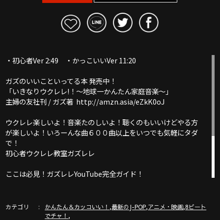
・初心者Ver 2:49 ・かっこいいVer 11:20
ガズのいいこといってる本 発売中！
「いきなりウクレレ!！〜地球一かんたん家庭音楽〜」
主婦の友社刊 / ガズ著 http://amzn.asia/eZkK0oJ
ウクレレ楽しいよ！音楽たのしいよ！聴くのもいいけどやる方
が楽しいよ！いろーんな曲６００曲以上をいつでも気軽にタダ
で！
初心者ウクレレ教室ガズレレ
ここは必見！ガズレレYouTube完全ガイド！
http://www.gazzlele.com/youtube
カテゴリ
,
,
,
かんたん＆カッコいい！
最新のJ-POP
アニメ・映画
8ビート
,
でチャ！