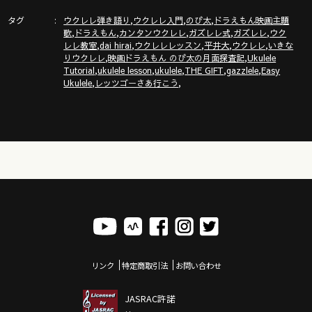
ガズレレホームページ
タグ
,
,
,
http://www.gazzlele.com/
ウクレレ弾き語り
ウクレレ入門
のび太
ドラえもん映画主題
,
,
,
,
,
歌
ドラえもん
カンタンウクレレ
ガズレレ式
ガズレレ
ウク
,
,
,
,
,
レレ教室
dai hirai
ウクレレレッスン
平井大
ウクレレ
いきな
,
,
りウクレレ
映画ドラえもん のび太の月面探査記
Ukulele
,
,
,
,
,
Tutorial
ukulele lesson
ukulele
THE GIFT
gazzlele
Easy
,
,
Ukulele
レッツゴーさあ行こう
リンク
特定商取引法
お問い合わせ
JASRAC許諾