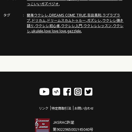
,
っこいいガズペジオ
タグ
,
,
,
簡単ウクレレ
DREAMS COME TRUE
吉田美和
ラブラブラ
,
,
,
,
ブ
ドリカム
ドリームスカムトゥルー
ガズレレ
ウクレレ弾き
,
,
,
,
語り
ウクレレ初心者
ウクレレ入門
ウクレレレッスン
ウクレ
,
,
,
,
レ
ukulele
love love love
gazzlele
リンク
特定商取引法
お問い合わせ
JASRAC許諾
第9022965001Y45040号