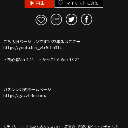
再生
マイリストに追加
こちら旧バージョンです2022年版はここ➡︎
https://youtu.be/_vtc5iTh31k
・初心者Ver 4:41 ・かっこいいVer 13:27
ガズレレ公式ホームページ
https://gazzlele.com/
カテゴリ
,
,
,
かんたん＆カッコいい！
定番のJ-POP
16ビートでチャ！
か