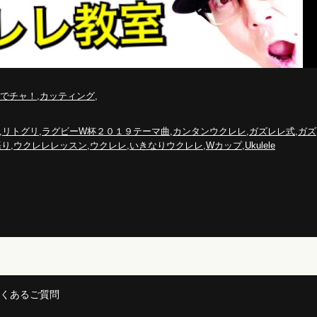
,
,
トでチャ！
カッティング
,
,
,
,
,
リトグリ
ラグビーW杯２０１９テーマ曲
カンタンウクレレ
ガズレレ式
ガズ
,
,
,
,
,
語り
ウクレレレッスン
ウクレレ
いきなりウクレレ
Wカップ
Ukulele
,
くあるご質問