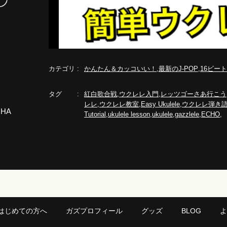
カテゴリ
,
,
かんたん＆カッコいい！
最新のJ-POP
16ビー
タグ
,
,
紅白歌合戦
ウクレレ入門
レッツゴーさあ行こう
,
,
,
レレ
ウクレレ教室
Easy Ukulele
ウクレレ弾き
,
,
,
,
Tutorial
ukulele lesson
ukulele
gazzlele
ECHO
はじめての方へ
ガズプロフィール
グッズ
BLOG
よ