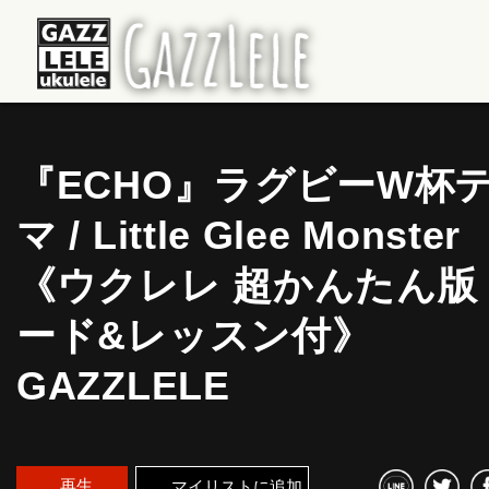
『ECHO』ラグビーW杯
マ / Little Glee Monster
《ウクレレ 超かんたん版 
ード&レッスン付》
GAZZLELE
再生
マイリストに追加