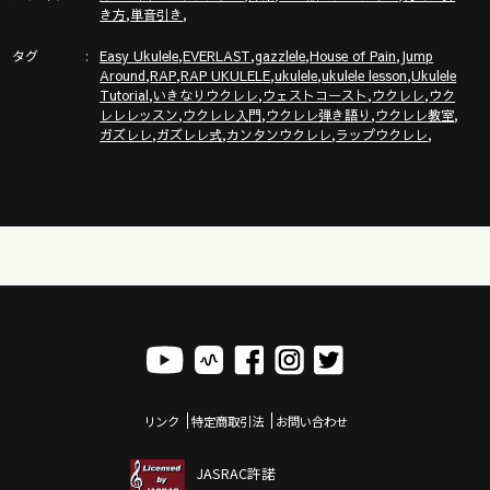
,
,
き方
単音引き
「ガズクラブ」の詳細はこちら！ガズノート楽譜毎月５曲GET
タグ
,
,
,
,
& 楽しいコミュニティ
Easy Ukulele
EVERLAST
gazzlele
House of Pain
Jump
,
,
,
,
,
Around
RAP
RAP UKULELE
ukulele
ukulele lesson
Ukulele
https://gazzlele.com/gazzclub/
,
,
,
,
Tutorial
いきなりウクレレ
ウェストコースト
ウクレレ
ウク
,
,
,
,
レレレッスン
ウクレレ入門
ウクレレ弾き語り
ウクレレ教室
「ガズレレ大学」の詳細はこちら！ウクレレ技術が楽しく向
,
,
,
,
ガズレレ
ガズレレ式
カンタンウクレレ
ラップウクレレ
上！毎週２回GAZZと生配信で！
https://www.youtube.com/channel/UCDTOqhQkKrS3K15htCakR
ウクレレ初心者レッスン動画シリーズ
https://gazzlele.com/beginner/
ガズレレのアプリ「ガズレシピ」
https://gazzlele.com/gazzrecipe/
ガズレレスタイルでピアノを演奏！？ガズピアノYouTube
https://www.youtube.com/channel/UCxWS5JjEs6Su9pQEX6Fpx
リンク
特定商取引法
お問い合わせ
JASRAC許諾