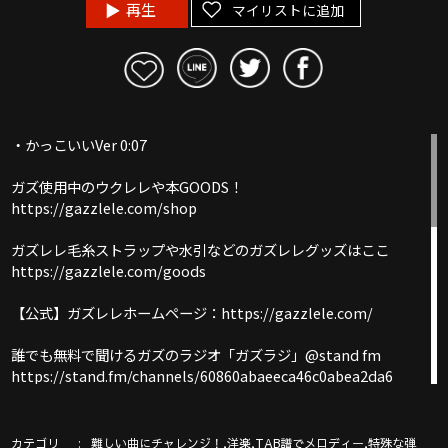
再生
マイリストに追加
・かっこいいVer 0:07
ガズ使用中のウクレレや本GOODS！
https://gazzlele.com/shop
ガズレレ毛糸ストラップや水引などのガズレレグッズはここ
https://gazzlele.com/goods
【公式】ガズレレホームページ：https://gazzlele.com/
誰でも無料で聞けるガズのラジオ「ガズラジ」@stand fm
https://stand.fm/channels/60860abaeeca46c0abea2da6
新発売ガズレシピの本！
https://gazzlele.com/product/gazzrecipe01/
カテゴリ
,
,
,
難しい曲にチャレンジ！
洋楽
TAB譜でメロディー
特殊な弾