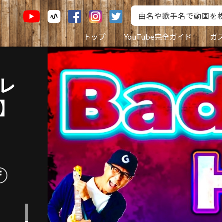
トップ
YouTube完全ガイド
ガ
レレ
】