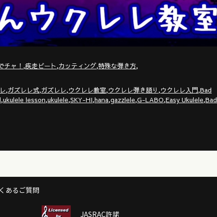
,
,
,
,
でチャ！
疾走ビート
カッティング
特殊な弾き方
,
,
,
,
,
,
レ
ガズレレ式
ガズレレ
ウクレレ教室
ウクレレ弾き語り
ウクレレ入門
Bad
,
,
,
,
,
,
,
,
l
ukulele lesson
ukulele
SKY-HI
hana
gazzlele
G-LABO
Easy Ukulele
Bad
くあるご質問
JASRAC許諾