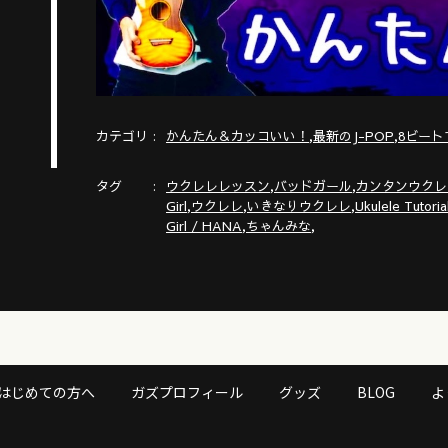
カテゴリ
,
,
かんたん＆カッコいい！
最新のJ-POP
8ビート
タグ
,
,
ウクレレレッスン
バッドガール
カンタンウクレ
,
,
,
Girl
ウクレレ
いきなりウクレレ
Ukulele Tutoria
,
,
Girl / HANA
ちゃんみな
ココ
はじめての方へ
ガズプロフィール
グッズ
BLOG
よ