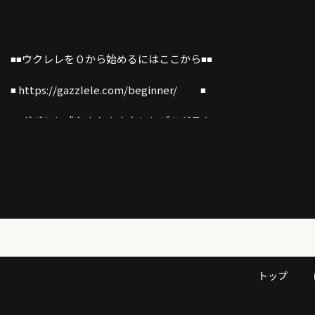
◾️◾️ウクレレを０から始めるにはここから◾️◾️
◾️ https://gazzlele.com/beginner/ ◾️
◾️◾️ガズレレ式かんたんウクレレプログラム◾️◾️
▶︎▶︎G-Laboウクレレ公式サイト➡︎ https://www.g-labo.jp/
ガズレレオリジナルストラップ・水引・Tシャツ・トートなどは
トップ
https://gazzleleshop.thebase.in/