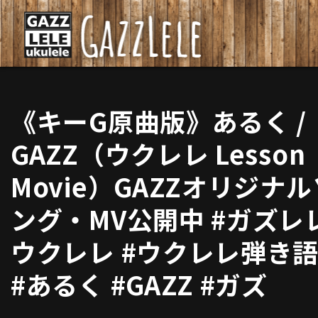
《キーG原曲版》あるく /
GAZZ（ウクレレ Lesson
Movie）GAZZオリジナル
ング・MV公開中 #ガズレレ
ウクレレ #ウクレレ弾き
#あるく #GAZZ #ガズ