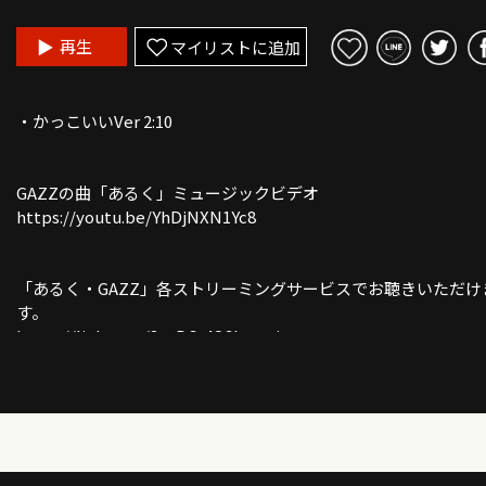
再生
マイリストに追加
・かっこいいVer 2:10
GAZZの曲「あるく」ミュージックビデオ
https://youtu.be/YhDjNXN1Yc8
「あるく・GAZZ」各ストリーミングサービスでお聴きいただけ
す。
https://linkco.re/3vcD6x4Q?lang=ja
「ガズレレソングスCD」あるく含む４曲入りはここ
https://gazzleleshop.thebase.in/items/72170145