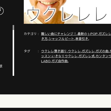
カテゴリ
,
,
難しい曲にチャレンジ！
最新のJ-POP
ガズレ
,
,
,
き方
シャッフルビート
単音引き
タグ
,
,
,
,
ウクレレ弾き語り
ウクレレ
ガズレレ
ガズの曲
,
,
,
ッスン
いきなりウクレレ
ガズレレ式
カンタン
,
,
LABO
ガズ自作曲
ま