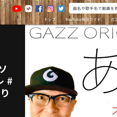
トップ
YouTube完全ガイド
ガ
ソ
 #
語り