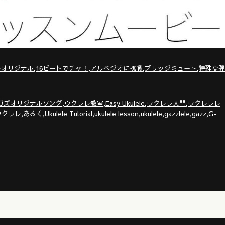
,
,
,
,
レオリジナル
16ビートでチャ！
アルペジオに挑戦
ブリッジミュート
特殊な弾
,
,
,
,
ガズオリジナルソング
ウクレレ教室
Easy Ukulele
ウクレレ入門
ウクレレレ
,
,
,
,
,
,
,
ウクレレ
あるく
Ukulele Tutorial
ukulele lesson
ukulele
gazzlele
gazz
G-