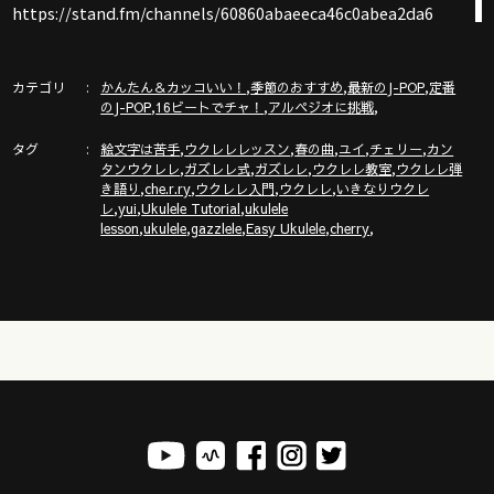
https://stand.fm/channels/60860abaeeca46c0abea2da6
新発売ガズレシピの本！
https://gazzlele.com/product/gazzrecipe01/
カテゴリ
,
,
,
かんたん＆カッコいい！
季節のおすすめ
最新のJ-POP
定番
,
,
,
のJ-POP
16ビートでチャ！
アルペジオに挑戦
「ガズクラブ」の詳細はこちら！ガズノート楽譜毎月５曲GET
タグ
,
,
,
,
,
& 楽しいコミュニティ
絵文字は苦手
ウクレレレッスン
春の曲
ユイ
チェリー
カン
,
,
,
,
タンウクレレ
ガズレレ式
ガズレレ
ウクレレ教室
ウクレレ弾
https://gazzlele.com/gazzclub/
,
,
,
,
き語り
che.r.ry
ウクレレ入門
ウクレレ
いきなりウクレ
,
,
,
レ
yui
Ukulele Tutorial
ukulele
「ガズレレ大学」の詳細はこちら！ウクレレ技術が楽しく向
,
,
,
,
,
lesson
ukulele
gazzlele
Easy Ukulele
cherry
上！毎週２回GAZZと生配信で！
https://www.youtube.com/channel/UCDTOqhQkKrS3K15htCakR
ウクレレ初心者レッスン動画シリーズ
https://gazzlele.com/beginner/
ガズレレのアプリ「ガズレシピ」
https://gazzlele.com/gazzrecipe/
ガズレレスタイルでピアノを演奏！？ガズピアノYouTube
https://www.youtube.com/channel/UCxWS5JjEs6Su9pQEX6Fpx