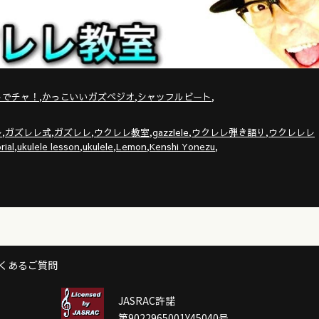
,
,
,
トでチャ！
かっこいいガズペジオ
シャッフルビート
,
,
,
,
,
,
レ
ガズレレ式
ガズレレ
ウクレレ教室
gazzlele
ウクレレ弾き語り
ウクレレレ
,
,
,
,
,
rial
ukulele lesson
ukulele
Lemon
Kenshi Yonezu
くあるご質問
JASRAC許諾
第9022965001Y45040号