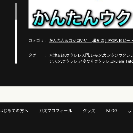
カテゴリ
,
,
かんたん＆カッコいい！
最新のJ-POP
16ビー
タグ
,
,
,
米津玄師
ウクレレ入門
レモン
カンタンウクレ
,
,
,
ッスン
ウクレレ
いきなりウクレレ
Ukulele Tuto
 楽
はじめての方へ
ガズプロフィール
グッズ
BLOG
よ