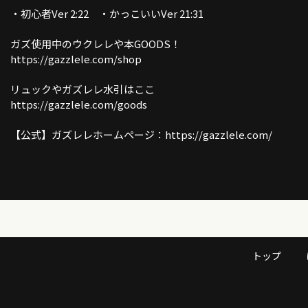
・初心者Ver 2:22 ・かっこいいVer 21:31
ガズ使用中のウクレレや本GOODS！
https://gazzlele.com/shop
リュックやガズレレ水引はここ
https://gazzlele.com/goods
【公式】ガズレレホームページ：https://gazzlele.com/
誰でも無料で聞けるガズのラジオ「ガズラジ」
https://gazzlele.com/gazzradio1/
新発売ガズレシピの本！
https://gazzlele.com/product/gazzrecipe01/
「ガズクラブ」の詳細はこちら！ガズノート楽譜毎月５曲GET &
トップ
しいコミュニティ
https://gazzlele.com/gazzclub/