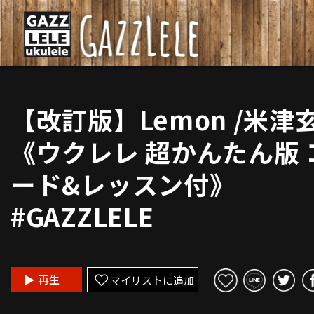
【改訂版】Lemon /米津
《ウクレレ 超かんたん版 
ード&レッスン付》
#GAZZLELE
再生
マイリストに追加