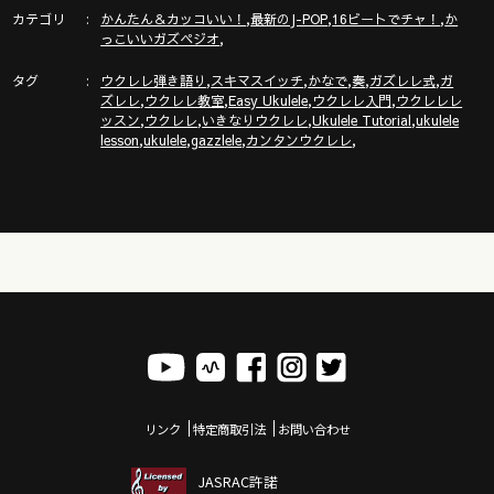
https://gazzlele.com/beginner/
カテゴリ
,
,
,
かんたん＆カッコいい！
最新のJ-POP
16ビートでチャ！
か
,
っこいいガズペジオ
【公式】ガズレレホームページ！！
タグ
,
,
,
,
,
http://www.gazzlele.com/
ウクレレ弾き語り
スキマスイッチ
かなで
奏
ガズレレ式
ガ
,
,
,
,
ズレレ
ウクレレ教室
Easy Ukulele
ウクレレ入門
ウクレレレ
,
,
,
,
ッスン
ウクレレ
いきなりウクレレ
Ukulele Tutorial
ukulele
ガズレレのアプリ「ガズレシピ」スタート！
,
,
,
,
lesson
ukulele
gazzlele
カンタンウクレレ
https://gazzlele.com/gazzrecipe/
リンク
特定商取引法
お問い合わせ
JASRAC許諾