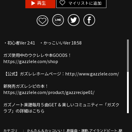
再生
マイリストに追加
・初心者Ver 2:41 ・かっこいいVer 18:58
ガズ使用中のウクレレや本GOODS！
https://gazzlele.com/shop
【公式】ガズレレホームページ：http://www.gazzlele.com/
新発売ガズレシピの本！
https://gazzlele.com/product/gazzrecipe01/
ガズノート楽譜毎月５曲GET & 楽しいコミュニティー「ガズク
ラブ」の詳細はこちら
https://gazzlele.com/gazzclub/
ウクレレ技術が楽しく向上！気持ちいいお勉強キャンパス「ガ
カテゴリ
,
,
,
かんたん＆カッコいい！
歌謡曲・演歌
アイランドビート
簡