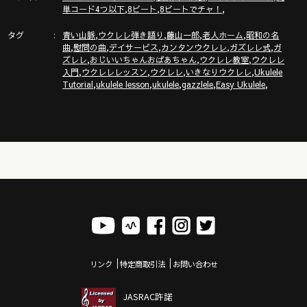
ズレレ大学」の詳細はこちら
,
,
,
単コード4つ以下
8ビート
8ビートでチャ！
https://www.youtube.com/channel/UCDTOqhQkKrS3K15htCakR
タグ
,
,
,
,
青い山脈
ウクレレ弾き語り
藤山一郎
老人ホーム
昭和の名
,
,
,
,
,
曲
慰問の曲
デイサービス
カンタンウクレレ
ガズレレ式
ガ
ガズのサブチャンネル「ガズノイエ」
,
,
,
ズレレ
おじいいちゃんおばあちゃん
ウクレレ教室
ウクレレ
https://www.youtube.com/channel/UC8YUGZF76p-
,
,
,
,
入門
ウクレレレッスン
ウクレレ
いきなりウクレレ
Ukulele
GD_HKq_ZQRHA
,
,
,
,
,
Tutorial
ukulele lesson
ukulele
gazzlele
Easy Ukulele
ウクレレ初心者レッスン動画シリーズ
https://gazzlele.com/beginner/
ガズレレのアプリ「ガズレシピ」
https://gazzlele.com/gazzrecipe/
リンク
特定商取引法
お問い合わせ
JASRAC許諾