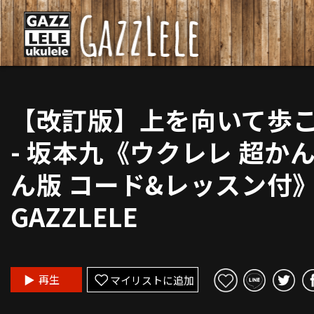
【改訂版】上を向いて歩
- 坂本九《ウクレレ 超か
ん版 コード&レッスン付
GAZZLELE
再生
マイリストに追加