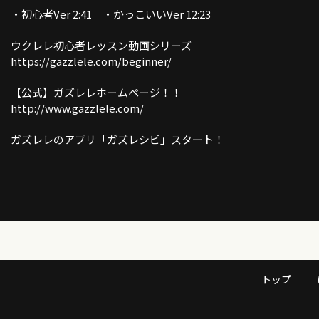
・初心者Ver 2:41 ・かっこいいVer 12:23
ウクレレ初心者レッスン動画シリーズ
https://gazzlele.com/beginner/
【公式】ガズレレホームページ！！
http://www.gazzlele.com/
ガズレレのアプリ「ガズレシピ」スタート！
https://gazzlele.com/gazzrecipe/
ガズのわがままウクレレ
https://gazzlele.com/wagamamaukulele/
ガズのサブチャンネル「ガズトーク！」
https://www.youtube.com/channel/UC8YUGZF76p-
GD_HKq_ZQRHA
トップ