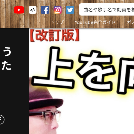
トップ
YouTube完全ガイド
ガ
こう
んた
》