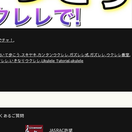
,
でチャ！
,
,
,
,
,
,
向いて歩こう
スキヤキ
カンタンウクレレ
ガズレレ式
ガズレレ
ウクレレ教室
,
,
,
クレレ
いきなりウクレレ
Ukulele Tutorial
ukulele
くあるご質問
JASRAC許諾