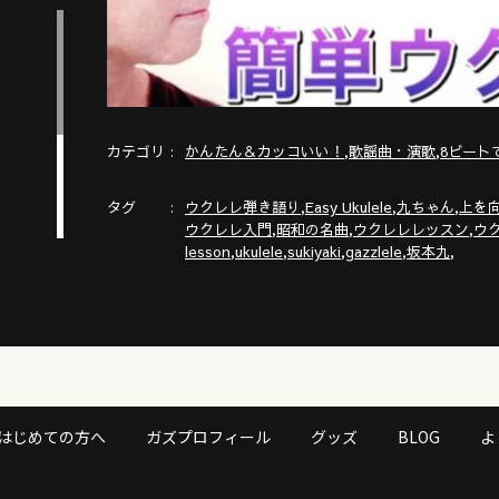
カテゴリ
,
,
かんたん＆カッコいい！
歌謡曲・演歌
8ビート
タグ
,
,
,
ウクレレ弾き語り
Easy Ukulele
九ちゃん
上を
,
,
,
ウクレレ入門
昭和の名曲
ウクレレレッスン
ウ
,
,
,
,
,
lesson
ukulele
sukiyaki
gazzlele
坂本九
はじめての方へ
ガズプロフィール
グッズ
BLOG
よ