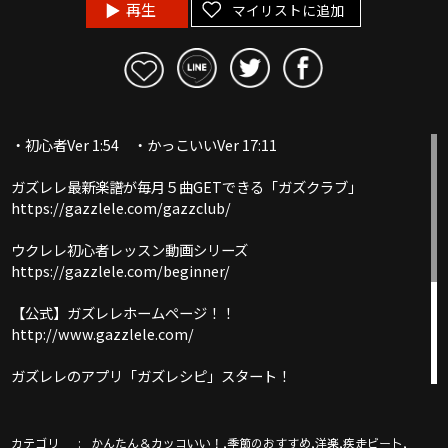
再生
マイリストに追加
・初心者Ver 1:54 ・かっこいいVer 17:11
ガズレレ最新楽譜が毎月５曲GETできる「ガズクラブ」
https://gazzlele.com/gazzclub/
ウクレレ初心者レッスン動画シリーズ
https://gazzlele.com/beginner/
【公式】ガズレレホームページ！！
http://www.gazzlele.com/
ガズレレのアプリ「ガズレシピ」スタート！
https://gazzlele.com/gazzrecipe/
ガズのわがままウクレレ
カテゴリ
,
,
,
,
かんたん＆カッコいい！
季節のおすすめ
洋楽
疾走ビート