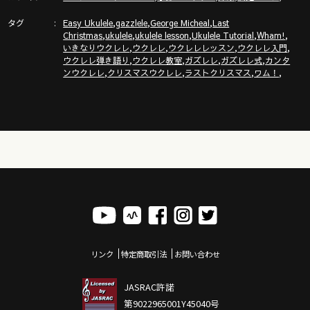
https://gazzlele.com/wagamamaukulele/
タグ
,
,
,
Easy Ukulele
gazzlele
George Micheal
Last
,
,
,
,
,
ガズのサブチャンネル「ガズトーク！」
Christmas
ukulele
ukulele lesson
Ukulele Tutorial
Wham!
,
,
,
,
いきなりウクレレ
ウクレレ
ウクレレレッスン
ウクレレ入門
https://www.youtube.com/channel/UC8YUGZF76p-
,
,
,
,
ウクレレ弾き語り
ウクレレ教室
ガズレレ
ガズレレ式
カンタ
GD_HKq_ZQRHA
,
,
,
,
ンウクレレ
クリスマスウクレレ
ラストクリスマス
ワム！
リンク
特定商取引法
お問い合わせ
JASRAC許諾
第9022965001Y45040号