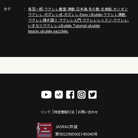
タグ
,
,
,
,
,
,
鳥羽一郎
ウクレレ教室
演歌
日本海
冬の歌
兄弟船
カンタン
,
,
,
,
,
ウクレレ
ガズレレ式
ガズレレ
Easy Ukulele
ウクレレ演歌
,
,
,
,
ウクレレ弾き語り
ウクレレ入門
ウクレレレッスン
ウクレレ
,
,
いきなりウクレレ
Ukulele Tutorial
ukulele
,
,
,
lesson
ukulele
gazzlele
リンク
特定商取引法
お問い合わせ
JASRAC許諾
第9022965001Y45040号