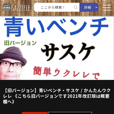
詳細
【旧バージョン】青いベンチ・サスケ / かんたんウク
レレ 《こちら旧バージョンです2021年改訂版は概要
欄へ》