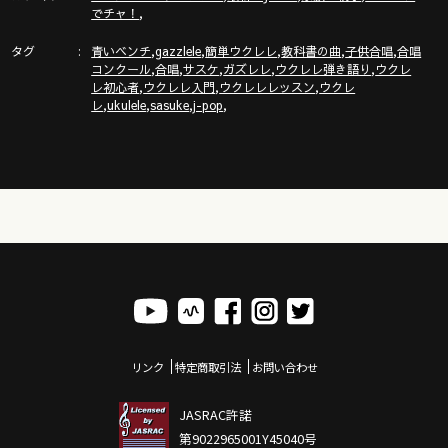
,
でチャ！
タグ
,
,
,
,
,
青いベンチ
gazzlele
簡単ウクレレ
教科書の曲
子供合唱
合唱
,
,
,
,
,
コンクール
合唱
サスケ
ガズレレ
ウクレレ弾き語り
ウクレ
,
,
,
レ初心者
ウクレレ入門
ウクレレレッスン
ウクレ
,
,
,
,
レ
ukulele
sasuke
j-pop
リンク
特定商取引法
お問い合わせ
JASRAC許諾
第9022965001Y45040号