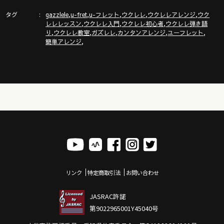
タグ
,
,
,
,
,
gazzlele
u-fret
u-フレット
ウクレレ
ウクレレアレンジ
ウク
,
,
,
レレレッスン
ウクレレ入門
ウクレレ初心者
ウクレレ弾き語
「ガズトーク！」新チャンネルURL
,
,
,
,
,
り
ウクレレ教室
ガズレレ
カンタンアレンジ
ユーフレット
https://www.youtube.com/channel/UC8YUGZF76p-
,
簡単アレンジ
GD_HKq_ZQRHA
リンク
特定商取引法
お問い合わせ
JASRAC許諾
第9022965001Y45040号