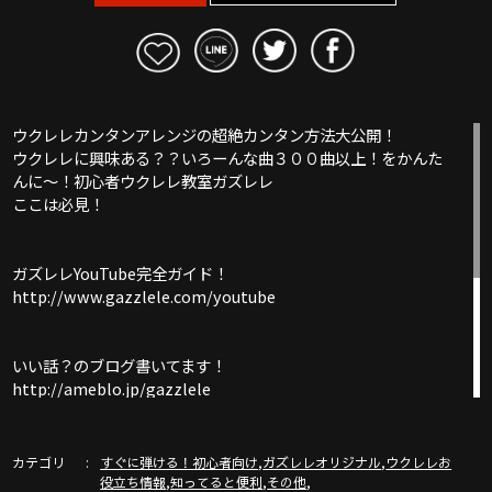
ウクレレカンタンアレンジの超絶カンタン方法大公開！
ウクレレに興味ある？？いろーんな曲３００曲以上！をかんた
んに〜！初心者ウクレレ教室ガズレレ
ここは必見！
ガズレレYouTube完全ガイド！
http://www.gazzlele.com/youtube
いい話？のブログ書いてます！
http://ameblo.jp/gazzlele
ガズレレホームページ
カテゴリ
,
,
すぐに弾ける！初心者向け
ガズレレオリジナル
ウクレレお
http://www.gazzlele.com/
,
,
,
役立ち情報
知ってると便利
その他