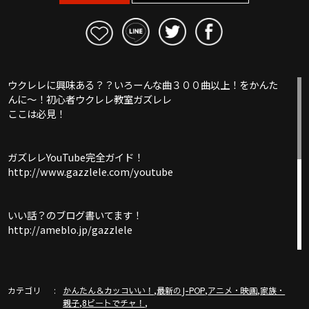
ウクレレに興味ある？？いろーんな曲３００曲以上！をかんた
んに〜！初心者ウクレレ教室ガズレレ
ここは必見！
ガズレレYouTube完全ガイド！
http://www.gazzlele.com/youtube
いい話？のブログ書いてます！
http://ameblo.jp/gazzlele
ガズレレホームページ
http://www.gazzlele.com/
カテゴリ
,
,
,
かんたん＆カッコいい！
最新のJ-POP
アニメ・映画
家族・
,
,
親子
8ビートでチャ！