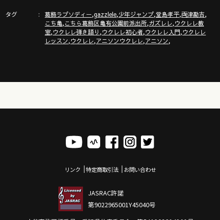
タグ
,
,
,
,
,
「ガズトーク！」新チャンネルURL
葛飾ラプソディー
gazzlele
少年ジャンプ
堂島孝平
両津勘吉
,
,
,
こち亀
こちら葛飾区亀有公園前派出所
ガズレレ
ウクレレ教
https://www.youtube.com/channel/UC8YUGZF76p-
,
,
,
,
室
ウクレレ弾き語り
ウクレレ初心者
ウクレレ入門
ウクレレ
GD_HKq_ZQRHA
,
,
,
,
レッスン
ウクレレ
アニソンウクレレ
アニソン
ガズレレ歌本
http://www.gazzlele.com/book
リンク
特定商取引法
お問い合わせ
JASRAC許諾
第9022965001Y45040号