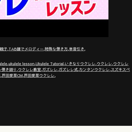
,
,
,
,
親子
TAB譜でメロディー
特殊な弾き方
単音引き
,
,
,
,
,
ulele
ukulele lesson
Ukulele Tutorial
いきなりウクレレ
ウクレレ
ウクレレ
,
,
,
,
,
レ弾き語り
ウクレレ教室
ガズレレ
ガズレレ式
カンタンウクレレ
スズキスペ
,
,
,
菜
芦田愛菜CM
芦田愛菜ウクレレ