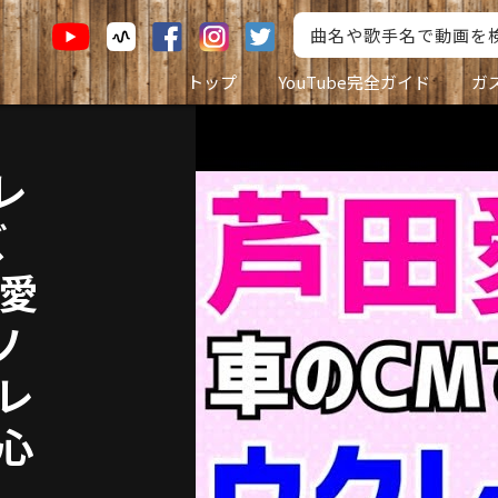
トップ
YouTube完全ガイド
ガ
レ
ズ
田愛
ソ
ズレ
初心