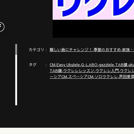
カテゴリ
,
,
難しい曲にチャレンジ！
季節のおすすめ
家族・
タグ
,
,
,
,
,
CM
Easy Ukulele
G-LABO
gazzlele
TAB譜
uk
,
,
,
TAB譜
ウクレレレッスン
ウクレレ入門
ウクレ
,
,
,
ーシアCM
スペーシアCM
ソロウクレレ
芦田愛