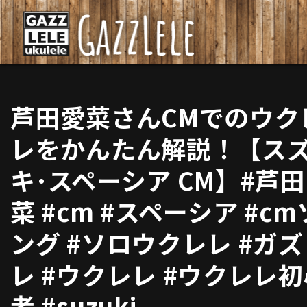
芦田愛菜さんCMでのウク
レをかんたん解説！【ス
キ･スペーシア CM】#芦
菜 #cm #スペーシア #cm
ング #ソロウクレレ #ガ
レ #ウクレレ #ウクレレ
者 #suzuki