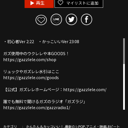
再生
マイリストに追加
・初心者Ver 2:22 ・かっこいいVer 23:08
ガズ使用中のウクレレや本GOODS！
https://gazzlele.com/shop
リュックやガズレレ水引はここ
https://gazzlele.com/goods
【公式】ガズレレホームページ：https://gazzlele.com/
誰でも無料で聞けるガズのラジオ「ガズラジ」
https://gazzlele.com/gazzradio1/
新発売ガズレシピの本！
https://gazzlele.com/product/gazzrecipe01/
カテゴリ
,
,
,
かんたん＆カッコいい！
最新のJ-POP
アニメ・映画
8ビート