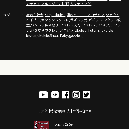
,
,
,
でチャ！
アルペジオに挑戦
カッティング
「ガズクラブ」の詳細はこちら！ガズノート楽譜毎月５曲GET
タグ
,
,
,
& 楽しいコミュニティ
緑黄色社会
Easy Ukulele
僕のヒーローアカデミア
シャウト
,
,
,
,
ベイビー
カンタンウクレレ
ガズレレ式
ガズレレ
ウクレレ教
https://gazzlele.com/gazzclub/
,
,
,
,
室
ウクレレ弾き語り
ウクレレ入門
ウクレレレッスン
ウクレ
,
,
,
,
レ
いきなりウクレレ
アニソン
Ukulele Tutorial
ukulele
「ガズレレ大学」の詳細はこちら！ウクレレ技術が楽しく向
,
,
,
,
lesson
ukulele
Shout Baby
gazzlele
上！毎週２回GAZZと生配信で！
https://www.youtube.com/channel/UCDTOqhQkKrS3K15htCakR
ガズのサブチャンネル「ガズノイエ」
https://www.youtube.com/channel/UC8YUGZF76p-
GD_HKq_ZQRHA
ウクレレ初心者レッスン動画シリーズ
https://gazzlele.com/beginner/
ガズレレのアプリ「ガズレシピ」
https://gazzlele.com/gazzrecipe/
リンク
特定商取引法
お問い合わせ
JASRAC許諾