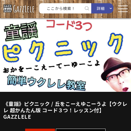
詳細
《童謡》ピクニック / 丘をこーえゆこーうよ【ウクレ
レ 超かんたん版 コード３つ！レッスン付】
GAZZLELE