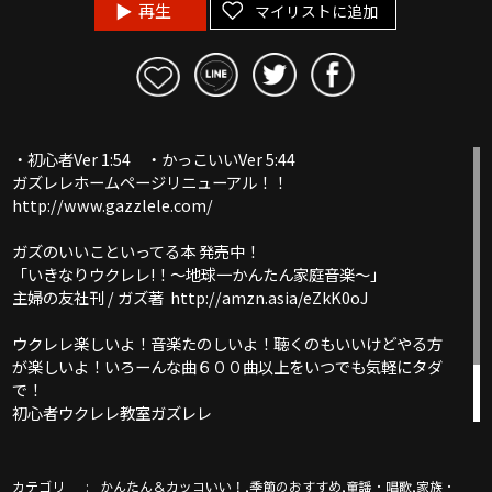
再生
マイリストに追加
・初心者Ver 1:54 ・かっこいいVer 5:44
ガズレレホームページリニューアル！！
http://www.gazzlele.com/
ガズのいいこといってる本 発売中！
「いきなりウクレレ!！〜地球一かんたん家庭音楽〜」
主婦の友社刊 / ガズ著 http://amzn.asia/eZkK0oJ
ウクレレ楽しいよ！音楽たのしいよ！聴くのもいいけどやる方
が楽しいよ！いろーんな曲６００曲以上をいつでも気軽にタダ
で！
初心者ウクレレ教室ガズレレ
ここは必見！ガズレレYouTube完全ガイド！
http://www.gazzlele.com/youtube
カテゴリ
,
,
,
かんたん＆カッコいい！
季節のおすすめ
童謡・唱歌
家族・