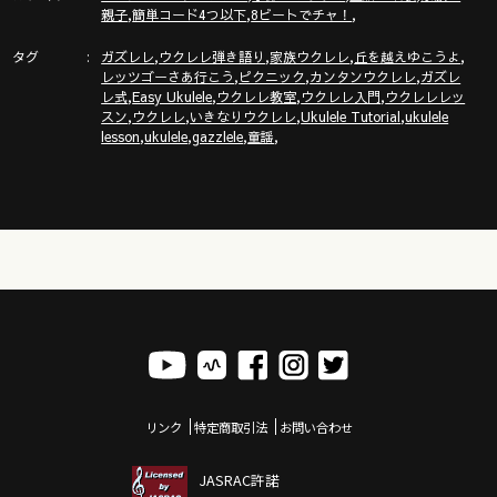
,
,
,
親子
簡単コード4つ以下
8ビートでチャ！
タグ
,
,
,
,
ガズレレ
ウクレレ弾き語り
家族ウクレレ
丘を越えゆこうよ
,
,
,
レッツゴーさあ行こう
ピクニック
カンタンウクレレ
ガズレ
,
,
,
,
レ式
Easy Ukulele
ウクレレ教室
ウクレレ入門
ウクレレレッ
,
,
,
,
スン
ウクレレ
いきなりウクレレ
Ukulele Tutorial
ukulele
,
,
,
,
lesson
ukulele
gazzlele
童謡
リンク
特定商取引法
お問い合わせ
JASRAC許諾