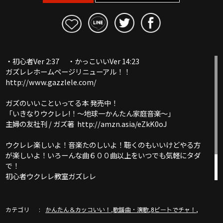
・初心者Ver 2:37 ・かっこいいVer 14:23
ガズレレホームページリニューアル！！
http://www.gazzlele.com/
ガズのいいこといってる本 発売中！
「いきなりウクレレ!！〜地球一かんたん家庭音楽〜」
主婦の友社刊 / ガズ著 http://amzn.asia/eZkK0oJ
ウクレレ楽しいよ！音楽たのしいよ！聴くのもいいけどやる方
が楽しいよ！いろーんな曲６００曲以上をいつでも気軽にタダ
で！
初心者ウクレレ教室ガズレレ
ここは必見！ガズレレYouTube完全ガイド！
http://www.gazzlele.com/youtube
カテゴリ
,
,
,
かんたん＆カッコいい！
歌謡曲・演歌
8ビートでチャ！