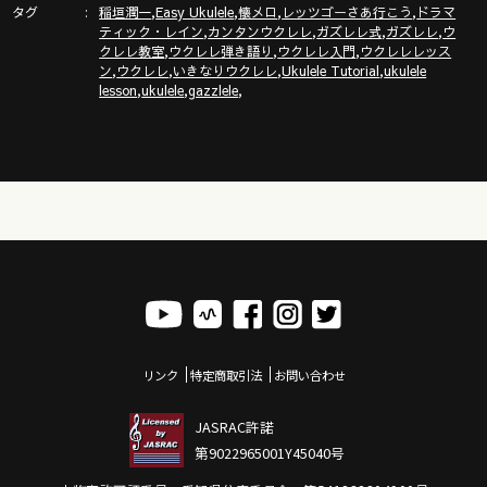
タグ
,
,
,
,
稲垣潤一
Easy Ukulele
懐メロ
レッツゴーさあ行こう
ドラマ
,
,
,
,
ティック・レイン
カンタンウクレレ
ガズレレ式
ガズレレ
ウ
,
,
,
クレレ教室
ウクレレ弾き語り
ウクレレ入門
ウクレレレッス
,
,
,
,
ン
ウクレレ
いきなりウクレレ
Ukulele Tutorial
ukulele
,
,
,
lesson
ukulele
gazzlele
リンク
特定商取引法
お問い合わせ
JASRAC許諾
第9022965001Y45040号