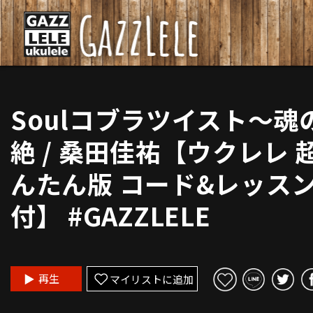
Soulコブラツイスト～魂
絶 / 桑田佳祐【ウクレレ 
んたん版 コード&レッス
付】 #GAZZLELE
再生
マイリストに追加