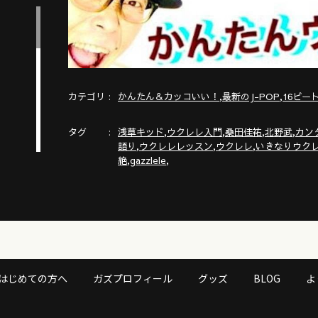
カテゴリ
,
,
かんたん＆カッコいい！
最新のJ-POP
16ビー
タグ
,
,
,
,
浅草キッド
ウクレレ入門
桑田佳祐
北野武
カン
,
,
,
語り
ウクレレレッスン
ウクレレ
いきなりウク
,
,
絶
gazzlele
 楽
はじめての方へ
ガズプロフィール
グッズ
BLOG
よ