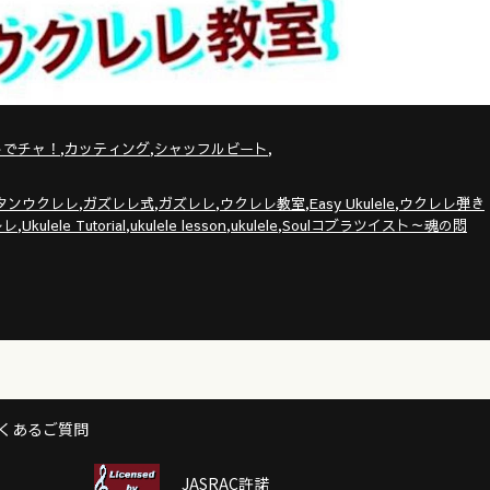
,
,
,
トでチャ！
カッティング
シャッフルビート
,
,
,
,
,
タンウクレレ
ガズレレ式
ガズレレ
ウクレレ教室
Easy Ukulele
ウクレレ弾き
,
,
,
,
レレ
Ukulele Tutorial
ukulele lesson
ukulele
Soulコブラツイスト～魂の悶
くあるご質問
JASRAC許諾