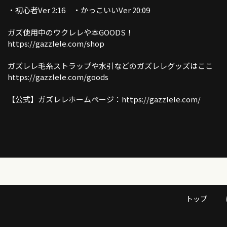
・初心者Ver 2:16 ・かっこいいVer 20:09
ガズ使用中のウクレレや本GOODS！
https://gazzlele.com/shop
ガズレレ毛糸ストラップや水引などのガズレレグッズはここ
https://gazzlele.com/goods
【公式】ガズレレホームページ：https://gazzlele.com/
誰でも無料で聞けるガズのラジオ「ガズラジ」@stand fm
https://stand.fm/channels/60860abaeeca46c0abea2da6
新発売ガズレシピの本！
https://gazzlele.com/product/gazzrecipe01/
「ガズクラブ」の詳細はこちら！ガズノート楽譜毎月５曲GET &
トップ
しいコミュニティ
https://gazzlele.com/gazzclub/