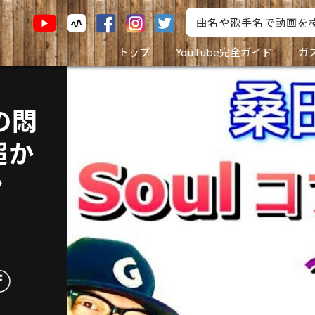
トップ
YouTube完全ガイド
ガ
の悶
超か
ン