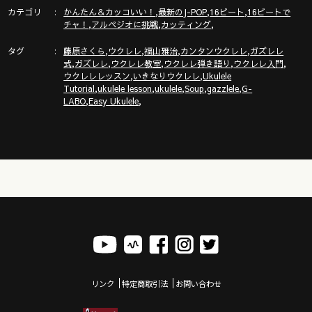
カテゴリ
,
,
,
かんたん＆カッコいい！
最新のJ-POP
16ビート
16ビートで
🔶🔶🔶1111【ガズレレの日】今年は寄席で大セッション？！＠
,
,
,
チャ！
アルペジオに挑戦
カッティング
名古屋〜詳細はここ
タグ
,
,
,
,
https://gazzlele.com/20241111gazzleleday/
藤原さくら
ウクレレ
福山雅治
カンタンウクレレ
ガズレレ
,
,
,
,
,
式
ガズレレ
ウクレレ教室
ウクレレ弾き語り
ウクレレ入門
,
,
ウクレレレッスン
いきなりウクレレ
Ukulele
,
,
,
,
,
Tutorial
ukulele lesson
ukulele
Soup
gazzlele
G-
,
,
LABO
Easy Ukulele
▶︎▶︎▶︎２０万部突破ガズレレフェア▶︎▶︎▶︎←詳細＆ガズ楽譜最
新刊のご紹介！
https://gazzlele.com/gazzlelefair2024/
▶︎▶︎▶︎新発売！◀︎︎︎︎︎︎◀︎◀︎
ガズがめちゃいい事書いてるエッセイ本『ごきげん！ガズレレ
デイズ』（主婦の友社刊）
https://books.shufunotomo.co.jp/book/b10050530.html
リンク
特定商取引法
お問い合わせ
G-Laboウクレレ全国の楽器店様で取り扱いスタート